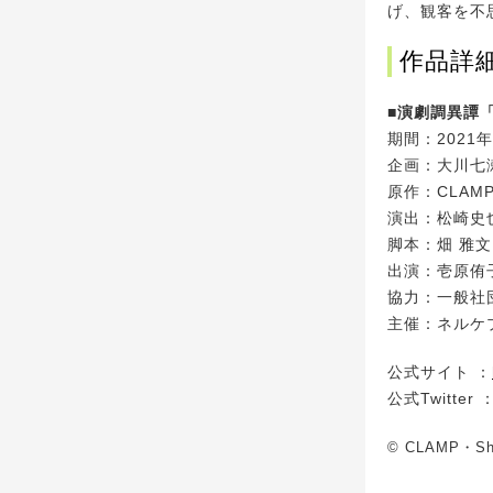
げ、観客を不
作品詳
■演劇調異譚「x
期間：2021
企画：大川七瀬
原作：CLAMP
演出：松崎史
脚本：畑 雅文
出演：壱原侑
協力：一般社
主催：ネルケ
公式サイト ：
公式Twitter 
© CLAMP・Shi