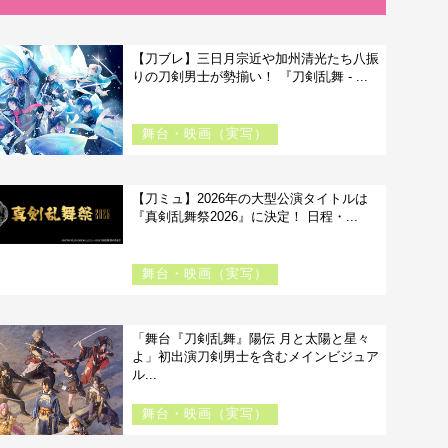
【刀ブレ】三日月宗近や加州清光たち八振
りの刀剣男士が勢揃い！ 『刀剣乱舞 - ...
舞台・映画（実写）
【刀ミュ】2026年の大型公演タイトルは
『真剣乱舞祭2026』に決定！ 日程・...
舞台・映画（実写）
「舞台『刀剣乱舞』陽伝 月と太陽と星々
よ」初出演刀剣男士を含むメインビジュア
ル...
舞台・映画（実写）