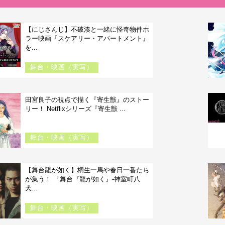
【にじさんじ】不破湊と一緒に怪奇物件ホ
ラー映画『スケアリー・アパートメント』
を...
舞台・映画（実写）
田宮良子の視点で描く『寄生獣』のストー
リー！ Netflixシリーズ『寄生獣 ...
舞台・映画（実写）
【舞台龍が如く】桐生一馬や春日一番たち
が集う！ 「舞台『龍が如く』-神室町八
犬...
舞台・映画（実写）