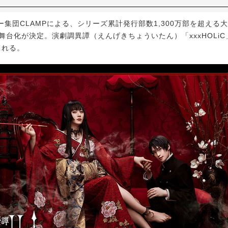
集団CLAMPによる、シリーズ累計発行部数1,300万部を超える
』の舞台化が決定。演劇調異譚（えんげきちょういたん）「xxxHOLiC
される。