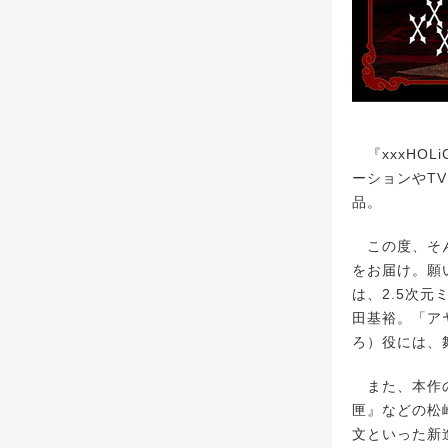
『xxxHO
ーションやT
品。
この度、そん
をお届け。願
は、2.5次
田基裕。「ア
ろ）役には、
また、本作の演
匣』などの松
文といった新