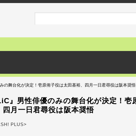
俳優のみの舞台化が決定！壱原侑子役は太田基裕、四月一日君尋役は阪本奨悟
OLiC』男性俳優のみの舞台化が決定！
、四月一日君尋役は阪本奨悟
ASH! PLUS>