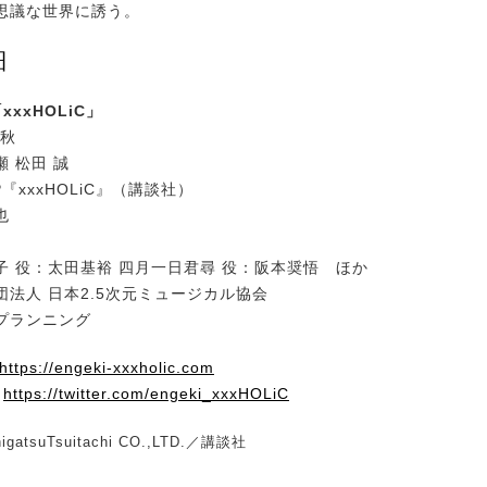
思議な世界に誘う。
細
xxHOLiC」
年秋
 松田 誠
『xxxHOLiC』（講談社）
也
子 役：太田基裕 四月一日君尋 役：阪本奨悟 ほか
団法人 日本2.5次元ミュージカル協会
プランニング
https://engeki-xxxholic.com
：
https://twitter.com/engeki_xxxHOLiC
gatsuTsuitachi CO.,LTD.／講談社