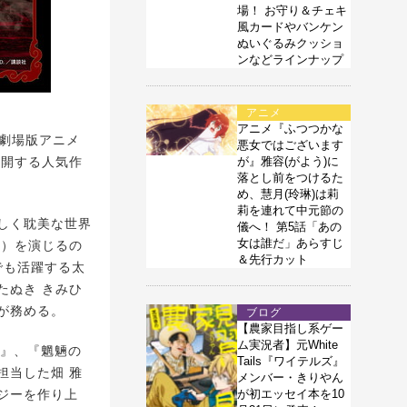
場！ お守り＆チェキ
風カードやバンケン
ぬいぐるみクッショ
ンなどラインナップ
アニメ
アニメ『ふつつかな
、劇場版アニメ
悪女ではございます
展開する人気作
が』雅容(がよう)に
落とし前をつけるた
め、慧月(玲琳)は莉
莉を連れて中元節の
しく耽美な世界
儀へ！ 第5話「あの
女は誰だ」あらすじ
こ）を演じるの
＆先行カット
でも活躍する太
たぬき きみひ
が務める。
ブログ
【農家目指し系ゲー
ム実況者】元White
ト』、『魍魎の
Tails『ワイテルズ』
担当した畑 雅
メンバー・きりやん
ジーを作り上
が初エッセイ本を10