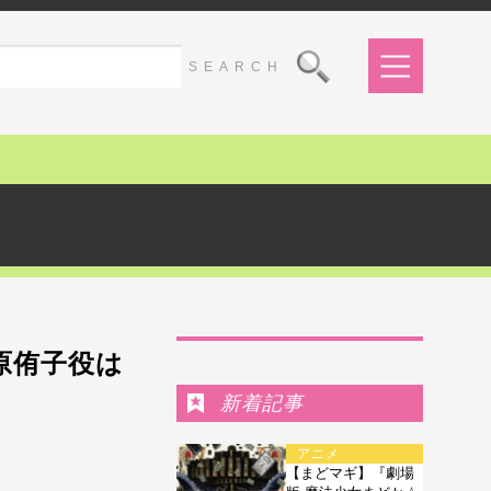
Ranking
壱原侑子役は
新着記事
アニメ
【まどマギ】『劇場