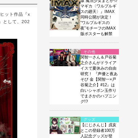
版 魔法少女まどか☆
マギカ〈ワルプルギ
スの廻天〉』IMAX
大ヒット作品『x
同時公開が決定！
」として、202
“ワルプルギスの
夜”モチーフのIMAX
版ポスターも解禁
その他
関智一さん＆戸谷菊
之介さんがドライア
イスで夏休みの自由
研究！ 『声優と夜あ
そび 金【関智一×戸
谷菊之介】#12』は
白いシャボン玉作り
でまさかのハプニン
グ!?
グッズ
【にじさんじ】戌亥
とこの登録者100万
人記念グッズが登