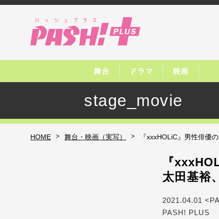
舞台
ドラマ
映画
stage_movie
>
>
HOME
舞台・映画（実写）
『xxxHOLiC』男性
『xxxH
太田基裕
2021.04.01 <P
PASH! PLUS