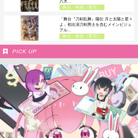
八犬...
舞台・映画（実写）
「舞台『刀剣乱舞』陽伝 月と太陽と星々
よ」初出演刀剣男士を含むメインビジュ
アル...
舞台・映画（実写）
PICK UP