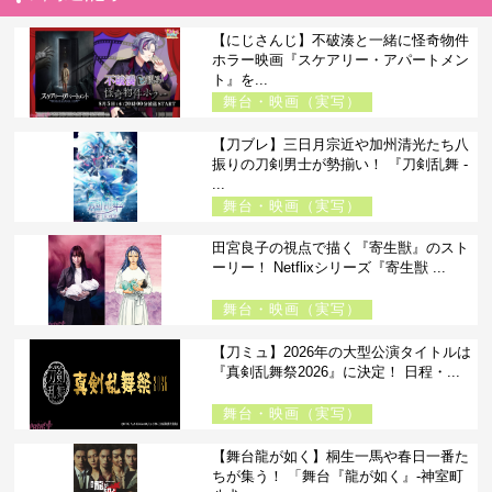
【にじさんじ】不破湊と一緒に怪奇物件
ホラー映画『スケアリー・アパートメン
ト』を...
舞台・映画（実写）
【刀ブレ】三日月宗近や加州清光たち八
振りの刀剣男士が勢揃い！ 『刀剣乱舞 -
...
舞台・映画（実写）
田宮良子の視点で描く『寄生獣』のスト
ーリー！ Netflixシリーズ『寄生獣 ...
舞台・映画（実写）
【刀ミュ】2026年の大型公演タイトルは
『真剣乱舞祭2026』に決定！ 日程・...
舞台・映画（実写）
【舞台龍が如く】桐生一馬や春日一番た
ちが集う！ 「舞台『龍が如く』-神室町