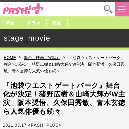
舞台
ドラマ
映画
stage_movie
>
>
HOME
舞台・映画（実写）
『池袋ウエストゲートパーク』
舞台化が決定！猪野広樹＆山崎大輝がW主演 阪本奨悟、久保田秀
敏、青木玄徳ら人気俳優も続々
『池袋ウエストゲートパーク』舞台
化が決定！猪野広樹＆山崎大輝がW主
演 阪本奨悟、久保田秀敏、青木玄徳
ら人気俳優も続々
2021.03.17 <PASH! PLUS>