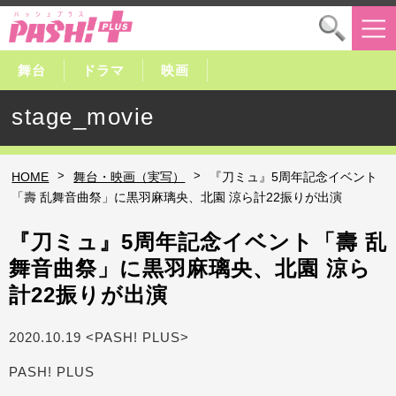
舞台
ドラマ
映画
stage_movie
>
>
HOME
舞台・映画（実写）
『刀ミュ』5周年記念イベント
「壽 乱舞音曲祭」に黒羽麻璃央、北園 涼ら計22振りが出演
『刀ミュ』5周年記念イベント「壽 乱
舞音曲祭」に黒羽麻璃央、北園 涼ら
計22振りが出演
2020.10.19 <PASH! PLUS>
PASH! PLUS