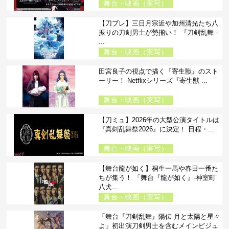
舞台・映画（実写）
【刀ブレ】三日月宗近や加州清光たち八
振りの刀剣男士が勢揃い！ 『刀剣乱舞 -
...
舞台・映画（実写）
田宮良子の視点で描く『寄生獣』のスト
ーリー！ Netflixシリーズ『寄生獣 ...
舞台・映画（実写）
【刀ミュ】2026年の大型公演タイトルは
『真剣乱舞祭2026』に決定！ 日程・...
舞台・映画（実写）
【舞台龍が如く】桐生一馬や春日一番た
ちが集う！ 「舞台『龍が如く』-神室町
八犬...
舞台・映画（実写）
「舞台『刀剣乱舞』陽伝 月と太陽と星々
よ」初出演刀剣男士を含むメインビジュ