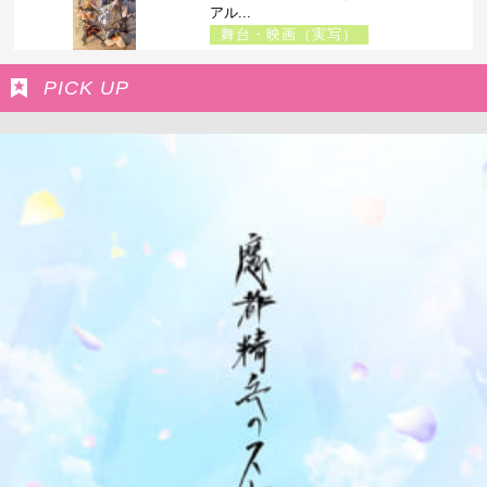
アル...
舞台・映画（実写）
PICK UP