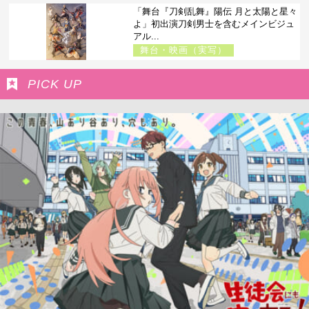
「舞台『刀剣乱舞』陽伝 月と太陽と星々
よ」初出演刀剣男士を含むメインビジュ
アル...
舞台・映画（実写）
PICK UP