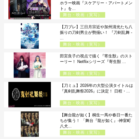
ホラー映画『スケアリー・アパートメン
ト』を...
舞台・映画（実写）
【刀ブレ】三日月宗近や加州清光たち八
振りの刀剣男士が勢揃い！ 『刀剣乱舞 -
...
舞台・映画（実写）
田宮良子の視点で描く『寄生獣』のスト
ーリー！ Netflixシリーズ『寄生獣 ...
舞台・映画（実写）
【刀ミュ】2026年の大型公演タイトルは
『真剣乱舞祭2026』に決定！ 日程・...
舞台・映画（実写）
【舞台龍が如く】桐生一馬や春日一番た
ちが集う！ 「舞台『龍が如く』-神室町
八犬...
舞台・映画（実写）