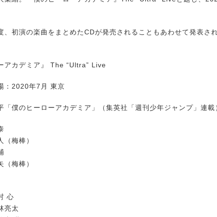
、初演の楽曲をまとめたCDが発売されることもあわせて発表さ
デミア』 The “Ultra” Live
：2020年7月 東京
平「僕のヒーローアカデミア」（集英社「週刊少年ジャンプ」連載
泰
人（梅棒）
輔
矢（梅棒）
村 心
林亮太