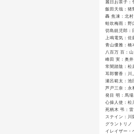
麗日お茶子：
飯田天哉：猪
轟 焦凍：北村
蛙吹梅雨：野
切島鋭児郎：
上鳴電気：佐
青山優雅：橋
八百万 百：
峰田 実：奥
常闇踏陰：松
耳郎響香：川
瀬呂範太：池
芦戸三奈：永
発目 明：馬
心操人使：松
死柄木 弔：
ステイン：川
グラントリノ
イレイザー・