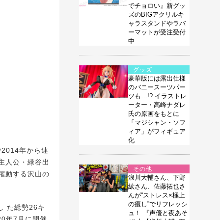
でチョロい』新グッ
ズのBIGアクリルキ
ャラスタンドやラバ
ーマットが受注受付
中
グッズ
豪華版には露出仕様
のバニースーツパー
ツも…!? イラストレ
ーター・高峰ナダレ
氏の原画をもとに
「マジシャン・ソフ
ィア」がフィギュア
化
で2014年から連
主人公・緑谷出
その他
躍動する沢山の
浪川大輔さん、下野
紘さん、佐藤拓也さ
んが“ストレス×極上
の癒し”でリフレッシ
 た総勢26キ
ュ！ 『声優と夜あそ
20年7月に開催