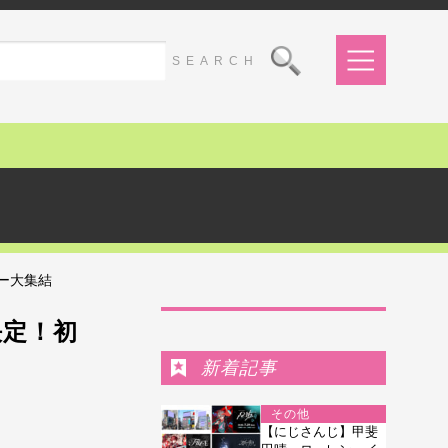
ー大集結
Ranking
決定！初
新着記事
その他
【にじさんじ】甲斐