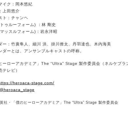
マイク：岡本悠紀
：上田悠介
スト：チャンヘ
トゥルーフォーム) ：林 剛史
(マッスルフォーム)：岩永洋昭
ダー：竹廣隼人、細川 洪、掛川僚太、丹羽達也、木内海美
ンダーとは、アンサンブルキャストの呼称。
ーローアカデミア」The “Ultra” Stage 製作委員会（ネルケプ
売テレビ）
https://heroaca-stage.com/
@heroaca_stage
社・「僕のヒーローアカデミア」The “Ultra” Stage 製作委員会