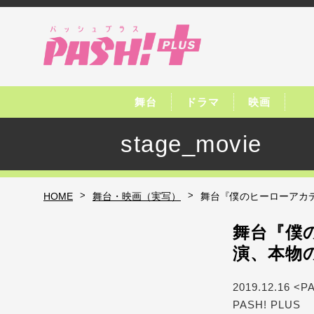
舞台
ドラマ
映画
stage_movie
>
>
HOME
舞台・映画（実写）
舞台『僕のヒーローアカデ
舞台『僕
演、本物
2019.12.16 <P
PASH! PLUS