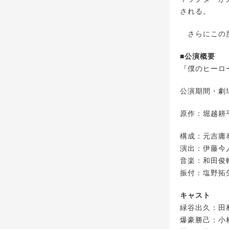
される。
さらにこの度
■公演概要
『僕のヒーローアカ
公演期間・劇場
原作：堀越耕
構成：元吉庸
演出：伊藤今
音楽：和田俊
振付：塩野拓
キャスト
緑谷出久：田
爆豪勝己：小