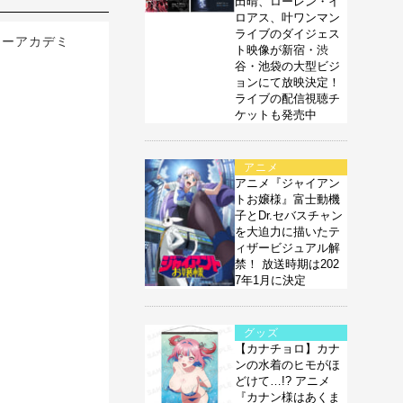
田晴、ローレン・イ
ロアス、叶ワンマン
ライブのダイジェス
ローアカデミ
ト映像が新宿・渋
谷・池袋の大型ビジ
ョンにて放映決定！
ライブの配信視聴チ
ケットも発売中
アニメ
アニメ『ジャイアン
トお嬢様』富士動機
子とDr.セバスチャン
を大迫力に描いたテ
ィザービジュアル解
禁！ 放送時期は202
7年1月に決定
グッズ
【カナチョロ】カナ
ンの水着のヒモがほ
どけて…!? アニメ
『カナン様はあくま