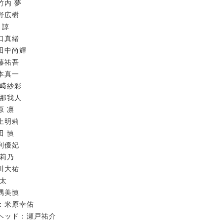
竹内 夢
野広樹
 諒
口真緒
田中尚輝
藤祐吾
本真一
山﨑紗彩
井那我人
原 凛
上明莉
田 慎
利優妃
場莉乃
川大祐
雷太
隅美慎
：米原幸佑
ヘッド：瀬戸祐介