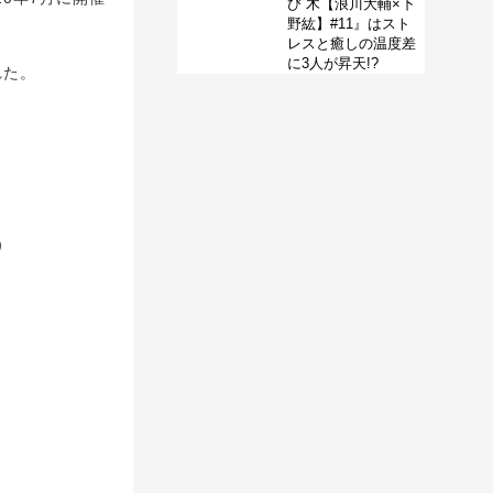
び 木【浪川大輔×下
野紘】#11』はスト
レスと癒しの温度差
に3人が昇天!?
れた。
）