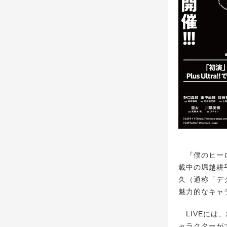
『僕のヒーロー
載中の堀越耕
久（通称「デ
魅力的なキャ
LIVEには
ャラクターが大