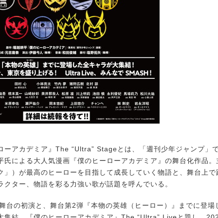
アカデミア』The “Ultra” Stageとは、「週刊少年ジャンプ」
平氏による大人気漫画『僕のヒーローアカデミア』の舞台化作品。
ク」）が最高のヒーローを目指して成長していく物語と、舞台上で
ラクター、物語を彩る力強い歌が話題を呼んでいる。
、舞台の初演と、舞台第2弾『本物の英雄（ヒーロー）』までに登場し
集結。『僕のヒーローアカデミア』The “Ultra” Liveと題し、20