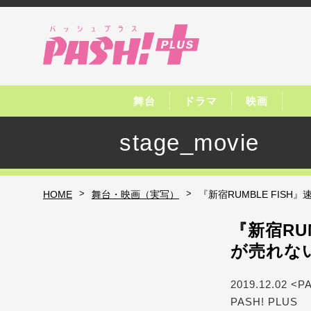
舞台
ドラマ
映画
stage_movie
>
>
HOME
舞台・映画（実写）
『新宿RUMBLE FI
『新宿RU
が売れな
2019.12.02 <P
PASH! PLUS