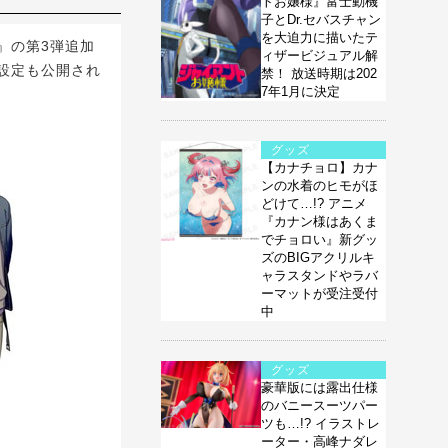
トお嬢様』富士動機
子とDr.セバスチャン
を大迫力に描いたテ
』の第3弾追加
ィザービジュアル解
設定も公開され
禁！ 放送時期は202
7年1月に決定
グッズ
【カナチョロ】カナ
ンの水着のヒモがほ
どけて…!? アニメ
『カナン様はあくま
でチョロい』新グッ
ズのBIGアクリルキ
ャラスタンドやラバ
ーマットが受注受付
中
グッズ
豪華版には露出仕様
のバニースーツパー
ツも…!? イラストレ
ーター・高峰ナダレ