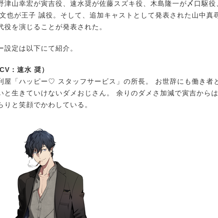
津山幸宏が寅吉役、速水奨が佐藤スズキ役、木島隆一が〆口駆役
井文也が王子 誠役。そして、追加キャストとして発表された山中真
代役を演じることが発表された。
設定は以下にて紹介。
CV：速水 奨）
利屋「ハッピー♡ スタッフサービス」の所長。 お世辞にも働き者
いと生きていけないダメおじさん。 余りのダメさ加減で寅吉から
らりと笑顔でかわしている。