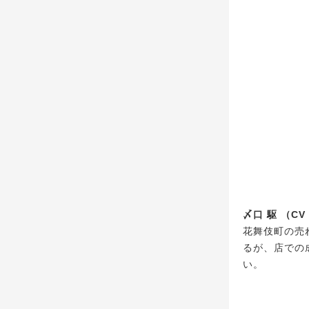
〆口 駆 （C
花舞伎町の売
るが、店での
い。