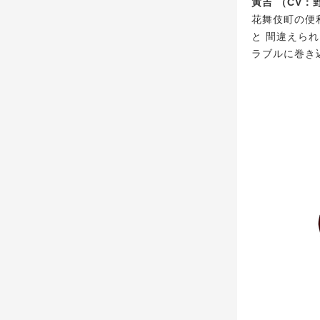
寅吉 （CV：
花舞伎町の便
と 間違えら
ラブルに巻き