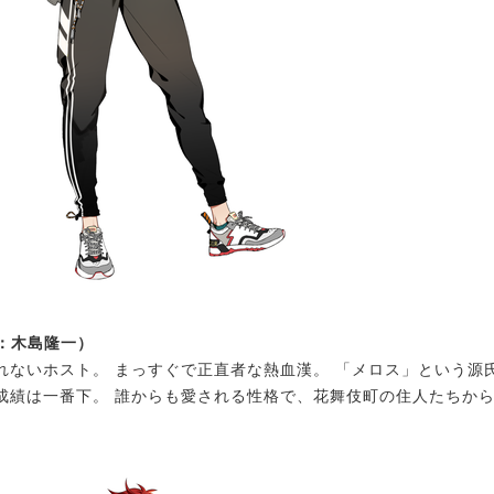
V：木島隆一）
れないホスト。 まっすぐで正直者な熱血漢。 「メロス」という源
成績は一番下。 誰からも愛される性格で、花舞伎町の住人たちか