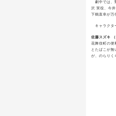
劇中では、野
沢 実役、今
下鶴直幸が万
キャラクター
佐藤スズキ （
花舞伎町の便
とたばこが無
が、のらりく