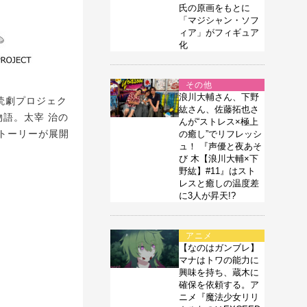
氏の原画をもとに
「マジシャン・ソフ
ィア」がフィギュア
化
その他
浪川大輔さん、下野
朗読劇プロジェク
紘さん、佐藤拓也さ
物語。太宰 治の
んが“ストレス×極上
トーリーが展開
の癒し”でリフレッシ
ュ！ 『声優と夜あそ
び 木【浪川大輔×下
野紘】#11』はスト
レスと癒しの温度差
に3人が昇天!?
アニメ
【なのはガンブレ】
マナはトワの能力に
興味を持ち、蔵木に
確保を依頼する。ア
ニメ『魔法少女リリ