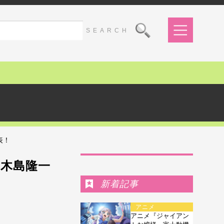
表！
Ranking
、木島隆一
新着記事
アニメ
アニメ『ジャイアン