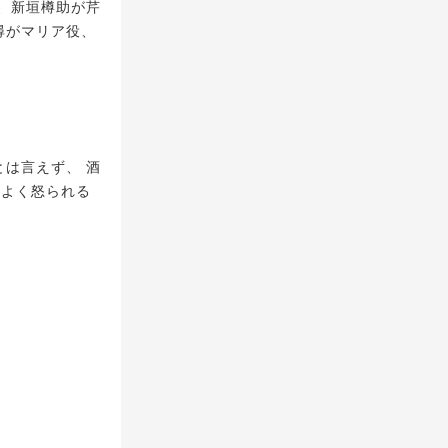
、新垣樽助が芹
尋がマリア役、
とは言えず、 酒
はよく怒られる