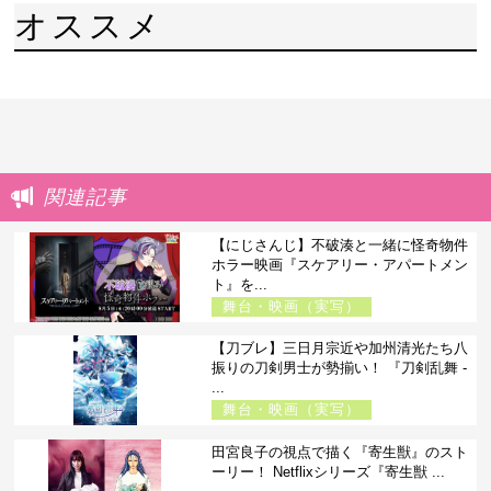
オススメ
関連記事
【にじさんじ】不破湊と一緒に怪奇物件
ホラー映画『スケアリー・アパートメン
ト』を...
舞台・映画（実写）
【刀ブレ】三日月宗近や加州清光たち八
振りの刀剣男士が勢揃い！ 『刀剣乱舞 -
...
舞台・映画（実写）
田宮良子の視点で描く『寄生獣』のスト
ーリー！ Netflixシリーズ『寄生獣 ...