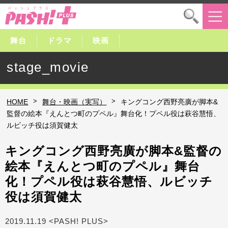
舞台
ドラマ
映画
stage_movie
>
>
HOME
舞台・映画（実写）
キングコング西野亮廣が脚本&
監督の絵本『えんとつ町のプペル』舞台化！プペル役は萩谷慧悟、
ルビッチ役は須賀健太
キングコング西野亮廣が脚本&監督の
絵本『えんとつ町のプペル』舞台
化！プペル役は萩谷慧悟、ルビッチ
役は須賀健太
2019.11.19 <PASH! PLUS>