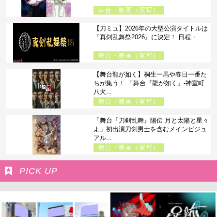
舞台・映画（実写）
【刀ミュ】2026年の大型公演タイトルは
『真剣乱舞祭2026』に決定！ 日程・...
舞台・映画（実写）
【舞台龍が如く】桐生一馬や春日一番た
ちが集う！ 「舞台『龍が如く』-神室町
八犬...
舞台・映画（実写）
「舞台『刀剣乱舞』陽伝 月と太陽と星々
よ」初出演刀剣男士を含むメインビジュ
アル...
舞台・映画（実写）
PICK UP