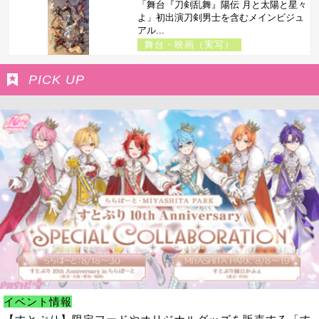
「舞台『刀剣乱舞』陽伝 月と太陽と星々
よ」初出演刀剣男士を含むメインビジュ
アル...
舞台・映画（実写）
PICK UP
イベント情報