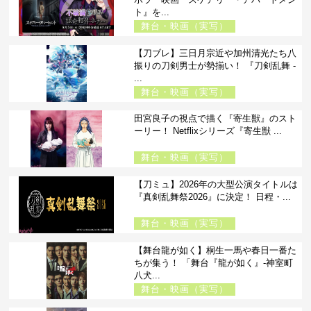
ト』を...
舞台・映画（実写）
【刀ブレ】三日月宗近や加州清光たち八
振りの刀剣男士が勢揃い！ 『刀剣乱舞 -
...
舞台・映画（実写）
田宮良子の視点で描く『寄生獣』のスト
ーリー！ Netflixシリーズ『寄生獣 ...
舞台・映画（実写）
【刀ミュ】2026年の大型公演タイトルは
『真剣乱舞祭2026』に決定！ 日程・...
舞台・映画（実写）
【舞台龍が如く】桐生一馬や春日一番た
ちが集う！ 「舞台『龍が如く』-神室町
八犬...
舞台・映画（実写）