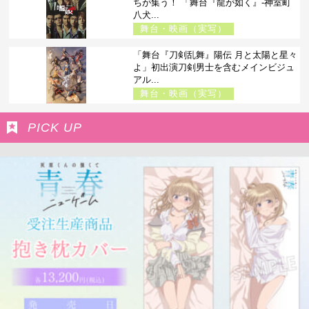
ちが集う！ 「舞台『龍が如く』-神室町
八犬...
舞台・映画（実写）
「舞台『刀剣乱舞』陽伝 月と太陽と星々
よ」初出演刀剣男士を含むメインビジュ
アル...
舞台・映画（実写）
PICK UP