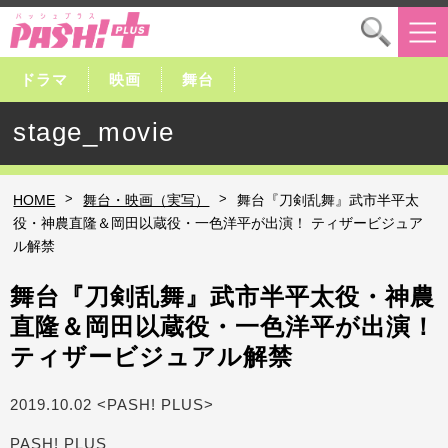
ドラマ
映画
舞台
stage_movie
>
>
HOME
舞台・映画（実写）
舞台『刀剣乱舞』武市半平太
役・神農直隆＆岡田以蔵役・一色洋平が出演！ ティザービジュア
ル解禁
舞台『刀剣乱舞』武市半平太役・神農
直隆＆岡田以蔵役・一色洋平が出演！
ティザービジュアル解禁
2019.10.02 <PASH! PLUS>
PASH! PLUS