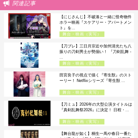
関連記事
【にじさんじ】不破湊と一緒に怪奇物件
ホラー映画『スケアリー・アパートメン
ト』を...
舞台・映画（実写）
【刀ブレ】三日月宗近や加州清光たち八
振りの刀剣男士が勢揃い！ 『刀剣乱舞 -
...
舞台・映画（実写）
田宮良子の視点で描く『寄生獣』のスト
ーリー！ Netflixシリーズ『寄生獣 ...
舞台・映画（実写）
【刀ミュ】2026年の大型公演タイトルは
『真剣乱舞祭2026』に決定！ 日程・...
舞台・映画（実写）
【舞台龍が如く】桐生一馬や春日一番た