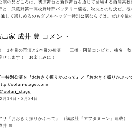
公演の見どころは、初演舞台と新作舞台を通じて登場する西浦高校
部と、武蔵野第一高校野球部バッテリー榛名、秋丸との対決だ。彼
作通して楽しめるのもダブルヘッダー特別公演ならでは。ぜひ今後
出家 成井 豊 コメント
 1本目の再演と2本目の初演！ 三橋・阿部コンビと、榛名・秋
見せします！ お楽しみに！
ダー特別公演Ｎ『おおきく振りかぶって』／『おおきく振りかぶって
http://oofuri-stage.com/
＠oofuri_stage
2月14日～2月24日
アサ『おおきく振りかぶって』 （講談社『アフタヌーン』連載）
成井 豊