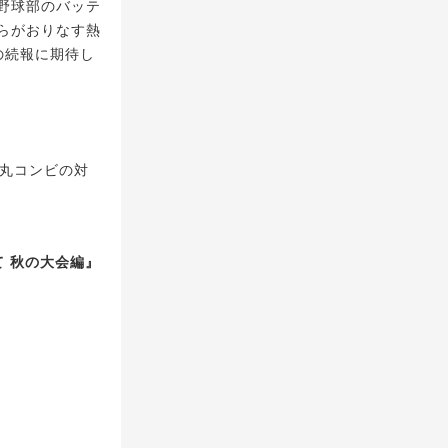
野球部のバッテ
らがおりなす熱
の続報に期待し
丸コンビの対
 秋の大会編』