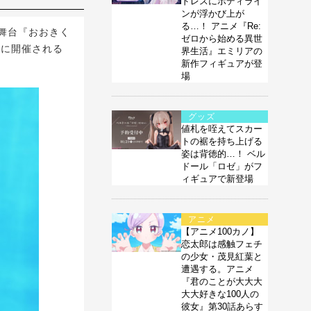
ドレスにボディライ
ンが浮かび上が
る…！ アニメ『Re:
舞台『おおきく
ゼロから始める異世
月に開催される
界生活』エミリアの
新作フィギュアが登
場
グッズ
値札を咥えてスカー
トの裾を持ち上げる
姿は背徳的…！ ベル
ドール「ロゼ」がフ
ィギュアで新登場
アニメ
【アニメ100カノ】
恋太郎は感触フェチ
の少女・茂見紅葉と
遭遇する。アニメ
『君のことが大大大
大大好きな100人の
彼女』第30話あらす