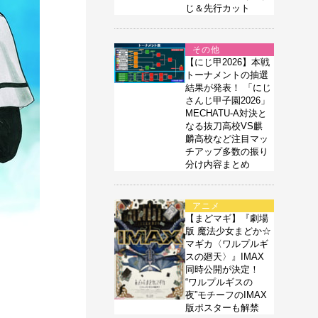
じ＆先行カット
その他
【にじ甲2026】本戦
トーナメントの抽選
結果が発表！ 「にじ
さんじ甲子園2026」
MECHATU-A対決と
なる抜刀高校VS麒
麟高校など注目マッ
チアップ多数の振り
分け内容まとめ
アニメ
【まどマギ】『劇場
版 魔法少女まどか☆
マギカ〈ワルプルギ
スの廻天〉』IMAX
同時公開が決定！
“ワルプルギスの
夜”モチーフのIMAX
版ポスターも解禁