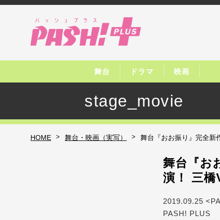
舞台
ドラマ
映画
stage_movie
>
>
HOME
舞台・映画（実写）
舞台『おお振り』完全新作
舞台『おお
演！ 三
2019.09.25 <P
PASH! PLUS