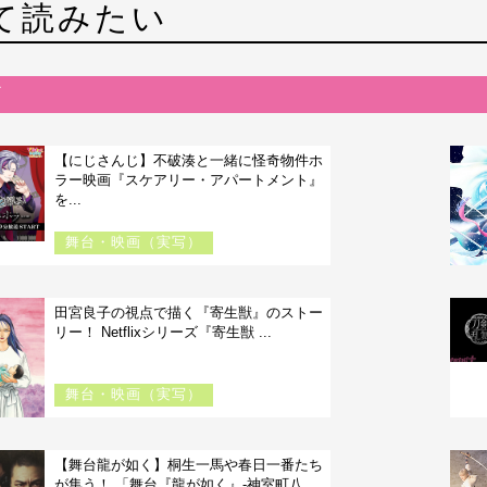
て読みたい
【にじさんじ】不破湊と一緒に怪奇物件ホ
ラー映画『スケアリー・アパートメント』
を...
舞台・映画（実写）
田宮良子の視点で描く『寄生獣』のストー
リー！ Netflixシリーズ『寄生獣 ...
舞台・映画（実写）
【舞台龍が如く】桐生一馬や春日一番たち
が集う！ 「舞台『龍が如く』-神室町八