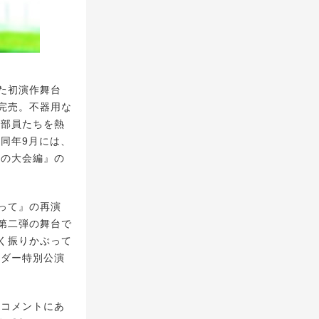
た初演作舞台
完売。不器用な
球部員たちを熱
同年9月には、
夏の大会編』の
って』の再演
第二弾の舞台で
く振りかぶって
ッダー特別公演
のコメントにあ