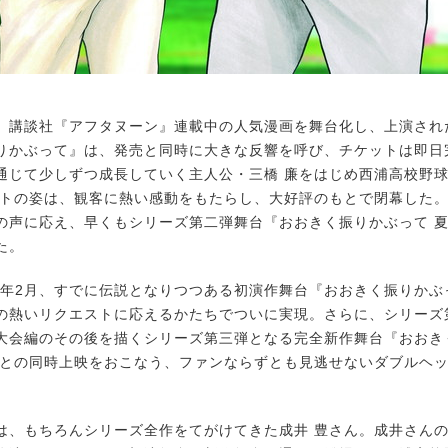
月、講談社『アフタヌーン』連載中の人気漫画を舞台化し、上演され
りかぶって』は、発売と同時に大きな反響を呼び、チケットは即日
通じて少しずつ成長していく主人公・三橋 廉をはじめ西浦高校野
ストの姿は、観客に熱い感動をもたらし、大好評のもとで閉幕した。
の声に応え、早くもシリーズ第二弾舞台『おおきく振りかぶって 
た。
0年2月、すでに伝説となりつつある初演作舞台『おおきく振りかぶ
の熱いリクエストに応えるかたちでついに実現。さらに、シリーズ
大会編のその後を描くシリーズ第三弾となる完全新作舞台『おおき
』との同時上映をおこなう、ファンならずとも見逃せないダブルヘ
、もちろんシリーズ全作をてがけてきた成井 豊さん。成井さん