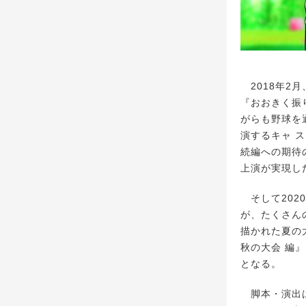
2018年2
『おおきく振
がらも野球を
演するキャ 
続編への期待
上演が実現し
そして202
が、たくさん
描かれた夏の
秋の大会 編
となる。
脚本・演出は