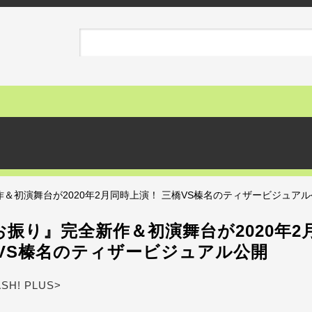
＆初演舞台が2020年2月同時上演！ 三橋VS榛名のティザービジュア
振り』完全新作＆初演舞台が2020年2
橋VS榛名のティザービジュアル公開
ASH! PLUS>