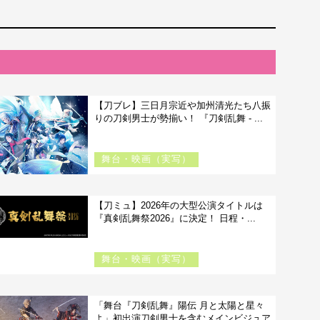
【刀ブレ】三日月宗近や加州清光たち八振
りの刀剣男士が勢揃い！ 『刀剣乱舞 - ...
舞台・映画（実写）
【刀ミュ】2026年の大型公演タイトルは
『真剣乱舞祭2026』に決定！ 日程・...
舞台・映画（実写）
「舞台『刀剣乱舞』陽伝 月と太陽と星々
よ」初出演刀剣男士を含むメインビジュア