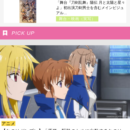
「舞台『刀剣乱舞』陽伝 月と太陽と星々
よ」初出演刀剣男士を含むメインビジュ
アル...
舞台・映画（実写）
PICK UP
アニメ