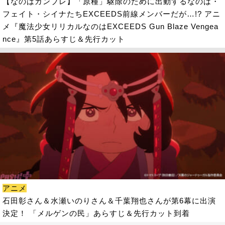
【なのはガンブレ】「原種」駆除のために出動するなのは・
フェイト・シイナたちEXCEEDS前線メンバーだが…!? アニ
メ『魔法少女リリカルなのはEXCEEDS Gun Blaze Vengea
nce』第5話あらすじ＆先行カット
アニメ
石田彰さん＆水瀬いのりさん＆千葉翔也さんが第6幕に出演
決定！ 「メルゲンの民」あらすじ＆先行カット到着