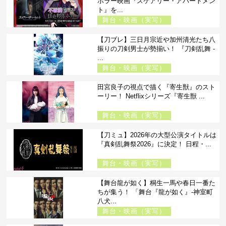
ホラー映画『スケアリー・アパートメン
ト』を...
舞台・映画（実写）
【刀ブレ】三日月宗近や加州清光たち八
振りの刀剣男士が勢揃い！ 『刀剣乱舞 -
...
舞台・映画（実写）
田宮良子の視点で描く『寄生獣』のスト
ーリー！ Netflixシリーズ『寄生獣 ...
舞台・映画（実写）
【刀ミュ】2026年の大型公演タイトルは
『真剣乱舞祭2026』に決定！ 日程・...
舞台・映画（実写）
【舞台龍が如く】桐生一馬や春日一番た
ちが集う！ 「舞台『龍が如く』-神室町
八犬...
舞台・映画（実写）