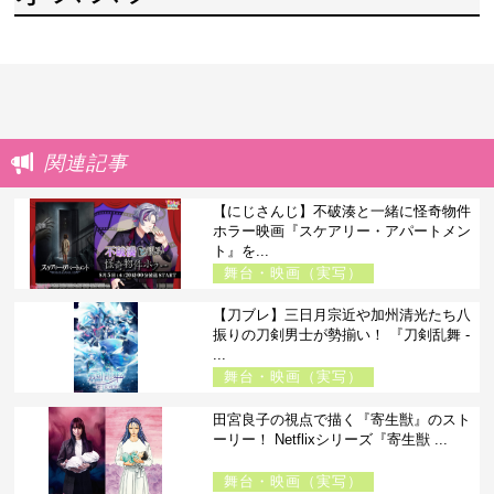
関連記事
【にじさんじ】不破湊と一緒に怪奇物件
ホラー映画『スケアリー・アパートメン
ト』を...
舞台・映画（実写）
【刀ブレ】三日月宗近や加州清光たち八
振りの刀剣男士が勢揃い！ 『刀剣乱舞 -
...
舞台・映画（実写）
田宮良子の視点で描く『寄生獣』のスト
ーリー！ Netflixシリーズ『寄生獣 ...
舞台・映画（実写）