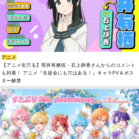
アニメ
【アニメ生穴る】照井有栖役・石上静香さんからのコメント
も到着！ アニメ『生徒会にも穴はある！』キャラPV＆ポス
ター解禁