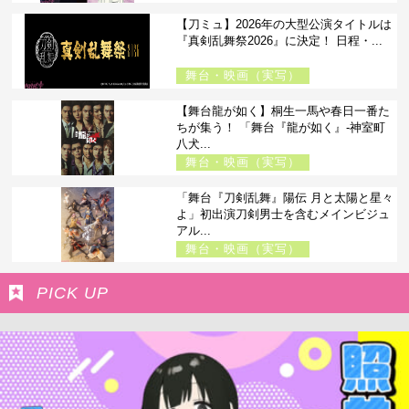
【刀ミュ】2026年の大型公演タイトルは
『真剣乱舞祭2026』に決定！ 日程・...
舞台・映画（実写）
【舞台龍が如く】桐生一馬や春日一番た
ちが集う！ 「舞台『龍が如く』-神室町
八犬...
舞台・映画（実写）
「舞台『刀剣乱舞』陽伝 月と太陽と星々
よ」初出演刀剣男士を含むメインビジュ
アル...
舞台・映画（実写）
PICK UP