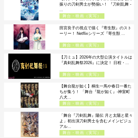
振りの刀剣男士が勢揃い！ 『刀剣乱舞 -
...
舞台・映画（実写）
田宮良子の視点で描く『寄生獣』のスト
ーリー！ Netflixシリーズ『寄生獣 ...
舞台・映画（実写）
【刀ミュ】2026年の大型公演タイトルは
『真剣乱舞祭2026』に決定！ 日程・...
舞台・映画（実写）
【舞台龍が如く】桐生一馬や春日一番た
ちが集う！ 「舞台『龍が如く』-神室町
八犬...
舞台・映画（実写）
「舞台『刀剣乱舞』陽伝 月と太陽と星々
よ」初出演刀剣男士を含むメインビジュ
アル...
舞台・映画（実写）