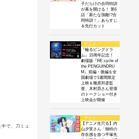
子だらけの合同特訓
が幕を開ける！ 第6
話「新たな強敵!?合
同特訓！」あらすじ
＆先行カット
アニメ
『輪るピングドラ
ム』15周年記念！
劇場版『RE:cycle of
the PENGUINDRU
M』前編・後編を全
国劇場で1週間限定
上映＆幾原邦彦監
督、木村昴さん登壇
のトークショー付き
上映会が開催
アニメ
【アニメ生穴る】内
た中で、刀ミュ
山夕実さん「独特の
存在感を放つ平塚先