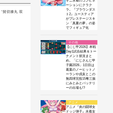
キニ水着のコンビネ
ーションにクラク
ラ。『ブラウンダス
“髭切膝丸 双
ト2』ユースティア
がプレステージスキ
ン「真夏の夢」の姿
でフィギュア化
その他
【にじ甲2026】本戦
Day1試合結果＆トー
ナメント状況まと
め。「にじさんじ甲
子園2026」1日目は
葛葉のノーヒットノ
ーランや戌亥とこの
無四球完投15奪三振
にみとみとバッテリ
ーの出場も!?
アニメ
アニメ『炎の闘球女
ドッジ弾子』水着女