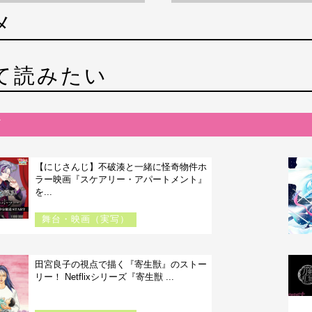
メ
て読みたい
【にじさんじ】不破湊と一緒に怪奇物件ホ
ラー映画『スケアリー・アパートメント』
を...
舞台・映画（実写）
田宮良子の視点で描く『寄生獣』のストー
リー！ Netflixシリーズ『寄生獣 ...