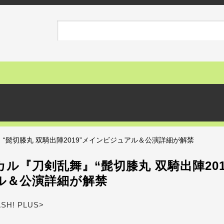
“髭切膝丸 双騎出陣2019”メインビジュアル＆公演詳細が解禁
ル『刀剣乱舞』“髭切膝丸 双騎出陣201
ル＆公演詳細が解禁
ASH! PLUS>