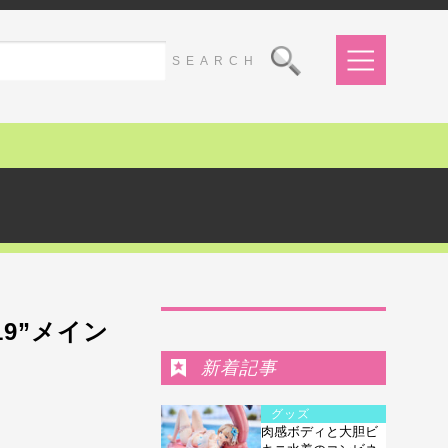
Ranking
9”メイン
新着記事
グッズ
肉感ボディと大胆ビ