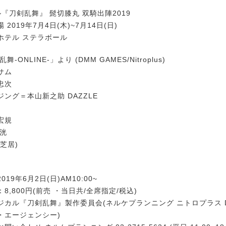
『刀剣乱舞』 髭切膝丸 双騎出陣2019
2019年7月4日(木)~7月14日(日)
ホテル ステラボール
-ONLINE-」より (DMM GAMES/Nitroplus)
サム
忠次
ング＝本山新之助 DAZZLE
宏規
 洸
芝居)
19年6月2日(日)AM10:00~
8,800円(前売 ・当日共/全席指定/税込)
カル『刀剣乱舞』製作委員会(ネルケプランニング ニトロプラス DM
・エージェンシー)