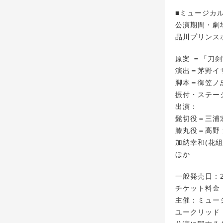
■ミュージカル
公演期間・劇場 
品川プリンス
原案 ＝「刀剣乱舞
演出＝茅野イ
脚本＝御笠ノ
振付・ステージ
出演：
髭切役＝三浦
膝丸役＝高野
加納幸和(花組
ほか
一般発売日：20
チケット料金：
主催：ミュージ
ユークリッド