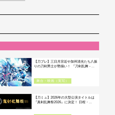
【刀ブレ】三日月宗近や加州清光たち八振
りの刀剣男士が勢揃い！ 『刀剣乱舞 - ...
舞台・映画（実写）
【刀ミュ】2026年の大型公演タイトルは
『真剣乱舞祭2026』に決定！ 日程・...