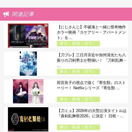
関連記事
【にじさんじ】不破湊と一緒に怪奇物件
ホラー映画『スケアリー・アパートメン
ト』を...
舞台・映画（実写）
【刀ブレ】三日月宗近や加州清光たち八
振りの刀剣男士が勢揃い！ 『刀剣乱舞 -
...
舞台・映画（実写）
田宮良子の視点で描く『寄生獣』のスト
ーリー！ Netflixシリーズ『寄生獣 ...
舞台・映画（実写）
【刀ミュ】2026年の大型公演タイトルは
『真剣乱舞祭2026』に決定！ 日程・...
舞台・映画（実写）