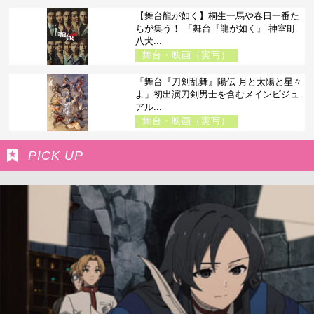
【舞台龍が如く】桐生一馬や春日一番た
ちが集う！ 「舞台『龍が如く』-神室町
八犬...
舞台・映画（実写）
「舞台『刀剣乱舞』陽伝 月と太陽と星々
よ」初出演刀剣男士を含むメインビジュ
アル...
舞台・映画（実写）
PICK UP