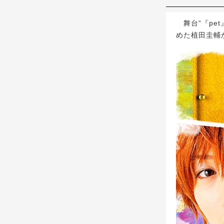
舞台“『pe
めた植田圭輔