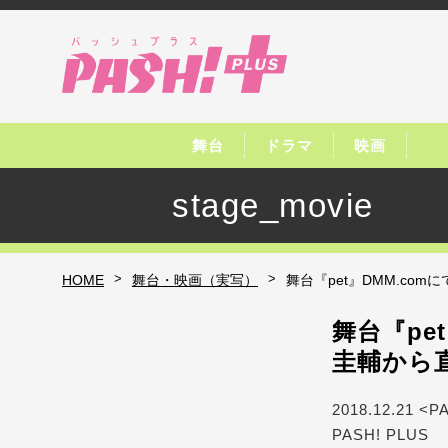
舞台
ドラマ
映画
stage_movie
>
>
HOME
舞台・映画（実写）
舞台『pet』DMM.c
舞台『pe
圭輔から
2018.12.21 <P
PASH! PLUS