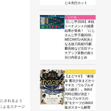
じ＆先行カット
その他
【にじ甲2026】本戦
トーナメントの抽選
結果が発表！ 「にじ
さんじ甲子園2026」
MECHATU-A対決と
なる抜刀高校VS麒
麟高校など注目マッ
チアップ多数の振り
分け内容まとめ
アニメ
【まどマギ】『劇場
版 魔法少女まどか☆
マギカ〈ワルプルギ
スの廻天〉』IMAX
同時公開が決定！
“ワルプルギスの
みにされるよう
夜”モチーフのIMAX
によるステージ
版ポスターも解禁