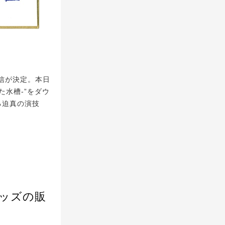
配信が決定。本日
た水槽-”をダウ
る迫真の演技
グッズの販