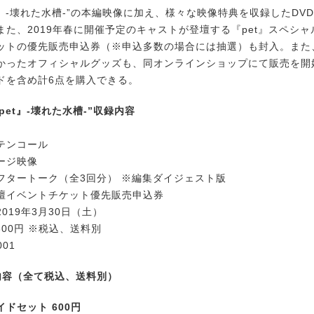
t』-壊れた水槽-”の本編映像に加え、様々な映像特典を収録したDV
また、2019年春に開催予定のキャストが登壇する『pet』スペシ
ットの優先販売申込券（※申込多数の場合には抽選）も封入。また
かったオフィシャルグッズも、同オンラインショップにて販売を開
ドを含め計6点を購入できる。
『pet』-壊れた水槽-”収録内容
テンコール
ージ映像
フタートーク（全3回分） ※編集ダイジェスト版
壇イベントチケット優先販売申込券
019年3月30日（土）
300円 ※税込、送料別
001
内容（全て税込、送料別）
ドセット 600円