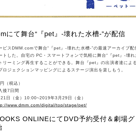
comにて舞台“『pet』-壊れた水槽-”が配信
スDMM.comで舞台“『pet』-壊れた水槽-”の最速アーカイブ
トした。自宅の PC・スマートフォンで気軽に舞台“『pet』-壊れ
トリーミング再生することができる。舞台『pet』の出演者達によ
プロジェクションマッピングによるステージ演出を楽しもう。
00円（税込）
購入後7日間
21日（金）10:00~2019年3月29日（金）
tp://www.dmm.com/digital/top/stage/pet/
BOOKS ONLINEにてDVD予約受付＆劇場
始