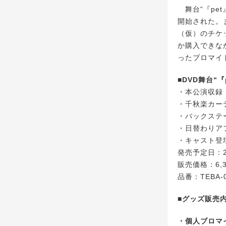
舞台“『pe
開始された。
（仮）のチケ
か購入できな
ったブロマイ
■DVD舞台“
・本公演収録
・千秋楽カー
・バックステ
・日替わりア
・キャスト登
発売予定日：2
販売価格：6,
品番：TEBA-
■グッズ販売
・個人ブロマイ