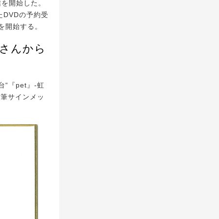
信を開始した。
たDVDの予約受
を開始する。
輔さんから
『pet』-虹
直筆サインメッ