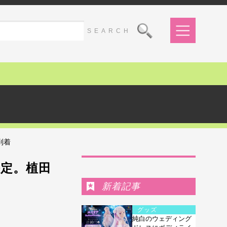
到着
Ranking
決定。植田
新着記事
グッズ
純白のウェディング