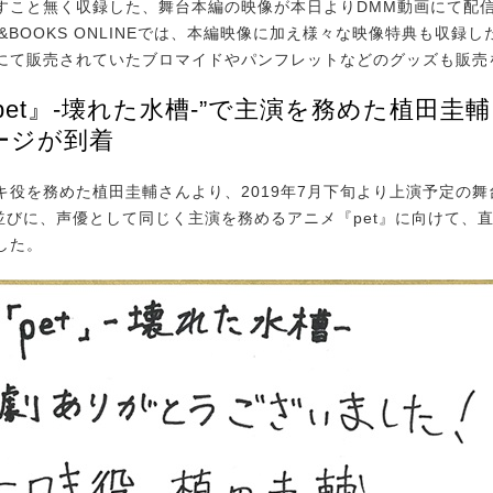
すこと無く収録した、舞台本編の映像が本日よりDMM動画にて配
&BOOKS ONLINEでは、本編映像に加え様々な映像特典も収録し
にて販売されていたブロマイドやパンフレットなどのグッズも販売
pet』-壊れた水槽-”で主演を務めた植田圭
ージが到着
役を務めた植田圭輔さんより、2019年7月下旬より上演予定の舞台“
”並びに、声優として同じく主演を務めるアニメ『pet』に向けて、
した。