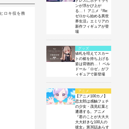
ドレスにボディライ
ンが浮かび上が
る…！ アニメ『Re:
・ヒロキ役を務
ゼロから始める異世
界生活』エミリアの
新作フィギュアが登
場
グッズ
値札を咥えてスカー
トの裾を持ち上げる
姿は背徳的…！ ベル
ドール「ロゼ」がフ
ィギュアで新登場
アニメ
【アニメ100カノ】
恋太郎は感触フェチ
の少女・茂見紅葉と
遭遇する。アニメ
『君のことが大大大
大大好きな100人の
彼女』第30話あらす