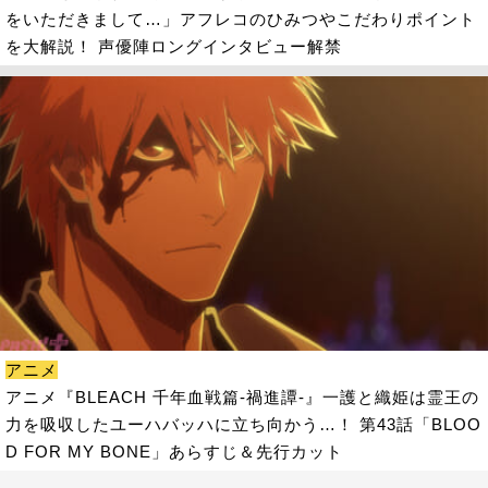
をいただきまして…」アフレコのひみつやこだわりポイント
を大解説！ 声優陣ロングインタビュー解禁
アニメ
アニメ『BLEACH 千年血戦篇-禍進譚-』一護と織姫は霊王の
力を吸収したユーハバッハに立ち向かう…！ 第43話「BLOO
D FOR MY BONE」あらすじ＆先行カット