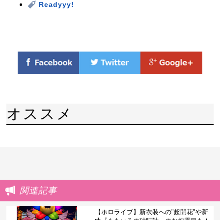
Readyyy!
オススメ
関連記事
【ホロライブ】新衣装への"超開花"や新