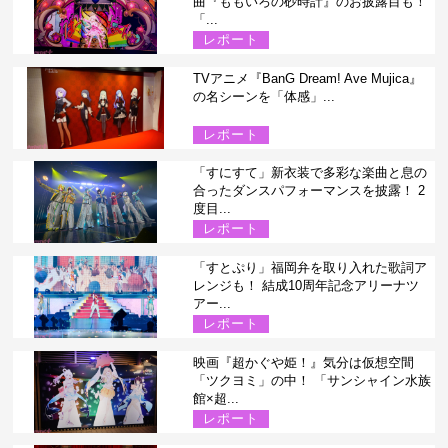
曲『ももいろの砂時計』のお披露目も！
「...
レポート
TVアニメ『BanG Dream! Ave Mujica』
の名シーンを「体感」...
レポート
「すにすて」新衣装で多彩な楽曲と息の
合ったダンスパフォーマンスを披露！ 2
度目...
レポート
「すとぷり」福岡弁を取り入れた歌詞ア
レンジも！ 結成10周年記念アリーナツ
アー...
レポート
映画『超かぐや姫！』気分は仮想空間
「ツクヨミ」の中！ 「サンシャイン水族
館×超...
レポート