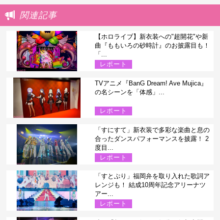
関連記事
【ホロライブ】新衣装への"超開花"や新
曲『ももいろの砂時計』のお披露目も！
「...
レポート
TVアニメ『BanG Dream! Ave Mujica』
の名シーンを「体感」...
レポート
「すにすて」新衣装で多彩な楽曲と息の
合ったダンスパフォーマンスを披露！ 2
度目...
レポート
「すとぷり」福岡弁を取り入れた歌詞ア
レンジも！ 結成10周年記念アリーナツ
アー...
レポート