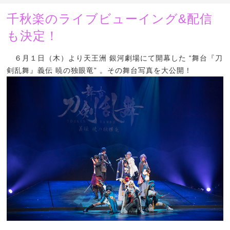
千秋楽のライブビューイング&配信
も決定！
６月１日（木）より天王洲 銀河劇場にて開幕した “舞台『刀
剣乱舞』義伝 暁の独眼竜” 。その舞台写真を大公開！