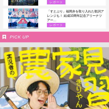
レポート
「すとぷり」福岡弁を取り入れた歌詞ア
レンジも！ 結成10周年記念アリーナツ
アー...
レポート
PICK UP