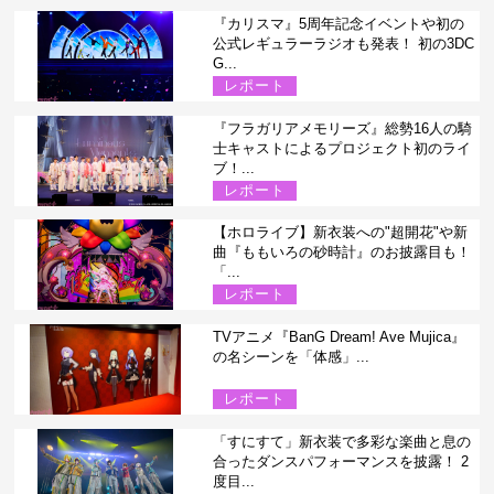
『カリスマ』5周年記念イベントや初の
公式レギュラーラジオも発表！ 初の3DC
G...
レポート
『フラガリアメモリーズ』総勢16人の騎
士キャストによるプロジェクト初のライ
ブ！...
レポート
【ホロライブ】新衣装への"超開花"や新
曲『ももいろの砂時計』のお披露目も！
「...
レポート
TVアニメ『BanG Dream! Ave Mujica』
の名シーンを「体感」...
レポート
「すにすて」新衣装で多彩な楽曲と息の
合ったダンスパフォーマンスを披露！ 2
度目...