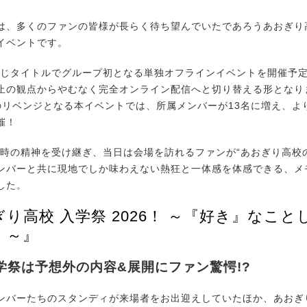
、多くのファンの皆様が長らく待ち望んでいたであろうあおぎり
イベントです。
同じタイトルでグループ初となる単独オフラインイベントを開催予
止の観点からやむなく完全オンライン配信へと切り替える形となり
のリベンジとなる本イベントでは、所属メンバーが13名に増え、よ
催！
催時の精神を受け継ぎ、当日は会場を訪れるファンが“あおぎり高校
ンバーと共に現地でしか味わえない熱狂と一体感を体感できる、メ
した。
り高校 入学祭 2026！ ～『好き』なこと
！～』
学祭は予想外の内容&展開にファン驚愕!?
バーたちのスタンディが来場者をお出迎えしていたほか、あおぎ