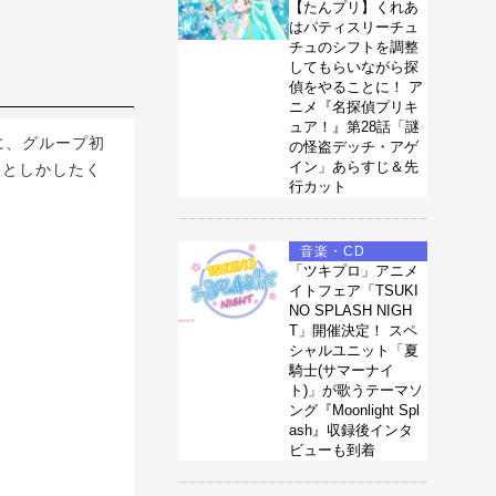
【たんプリ】くれあ
はパティスリーチュ
チュのシフトを調整
してもらいながら探
偵をやることに！ ア
ニメ『名探偵プリキ
ュア！』第28話「謎
)に、グループ初
の怪盗デッチ・アゲ
イン」あらすじ＆先
ことしかしたく
行カット
音楽・CD
「ツキプロ」アニメ
イトフェア「TSUKI
NO SPLASH NIGH
T」開催決定！ スペ
シャルユニット「夏
騎士(サマーナイ
ト)」が歌うテーマソ
ング『Moonlight Spl
ash』収録後インタ
ビューも到着