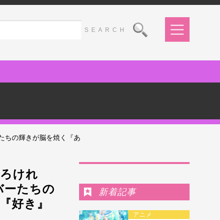
たちの輝きが脳を焼く『あ
Ranking
しろけれ
バーたちの
新着記事
～『好き』
アニメ