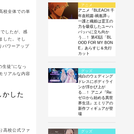
アニメ
アニメ『BLEACH 千
高校全体での単
年血戦篇-禍進譚-』
一護と織姫は霊王の
力を吸収したユーハ
定でしたが、感
バッハに立ち向か
う…！ 第43話「BL
ました。そし
OOD FOR MY BON
りパワーアップ
E」あらすじ＆先行
カット
の生徒”になっ
グッズ
モリアルな内容
純白のウェディング
ドレスにボディライ
ンが浮かび上が
る…！ アニメ『Re:
しかした
ゼロから始める異世
界生活』エミリアの
新作フィギュアが登
場
り高校公式ファ
グッズ