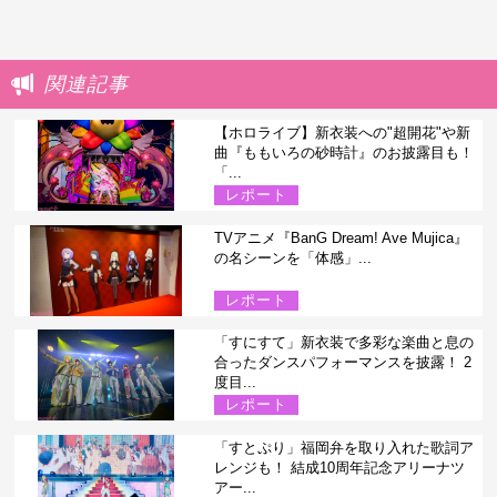
関連記事
【ホロライブ】新衣装への"超開花"や新
曲『ももいろの砂時計』のお披露目も！
「...
レポート
TVアニメ『BanG Dream! Ave Mujica』
の名シーンを「体感」...
レポート
「すにすて」新衣装で多彩な楽曲と息の
合ったダンスパフォーマンスを披露！ 2
度目...
レポート
「すとぷり」福岡弁を取り入れた歌詞ア
レンジも！ 結成10周年記念アリーナツ
アー...