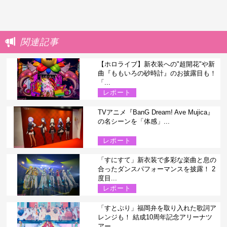
関連記事
【ホロライブ】新衣装への"超開花"や新
曲『ももいろの砂時計』のお披露目も！
「...
レポート
TVアニメ『BanG Dream! Ave Mujica』
の名シーンを「体感」...
レポート
「すにすて」新衣装で多彩な楽曲と息の
合ったダンスパフォーマンスを披露！ 2
度目...
レポート
「すとぷり」福岡弁を取り入れた歌詞ア
レンジも！ 結成10周年記念アリーナツ
アー...