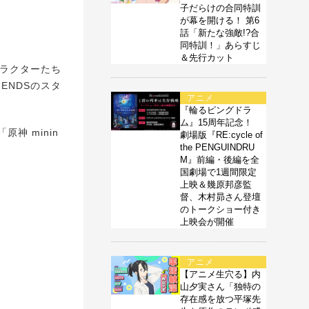
子だらけの合同特訓
が幕を開ける！ 第6
話「新たな強敵!?合
同特訓！」あらすじ
＆先行カット
ャラクターたち
ENDSのスタ
アニメ
『輪るピングドラ
ム』15周年記念！
 minin
劇場版『RE:cycle of
the PENGUINDRU
M』前編・後編を全
国劇場で1週間限定
上映＆幾原邦彦監
督、木村昴さん登壇
のトークショー付き
上映会が開催
アニメ
【アニメ生穴る】内
山夕実さん「独特の
存在感を放つ平塚先