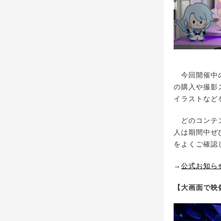
今回開催中の「
の購入や撮影
イラストなど
どのコンテンツ
人は期間中ぜ
をよくご確認
→
公式お知ら
【大画面で映