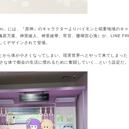
nini」には、『原神』のキャラクターよりパイモンと稲妻地域のキ
原万葉、神里綾人、神里綾華、宵宮、珊瑚宮心海）が、LINE FRI
しくデザインされて登場。
から体が小さくなってしまい、現実世界へとやって来てしまった「原神
小さな体で都会の生活に慣れるために奮闘していく…という設定だ。