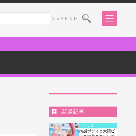
Ranking
！
新着記事
グッズ
肉感ボディと大胆ビ