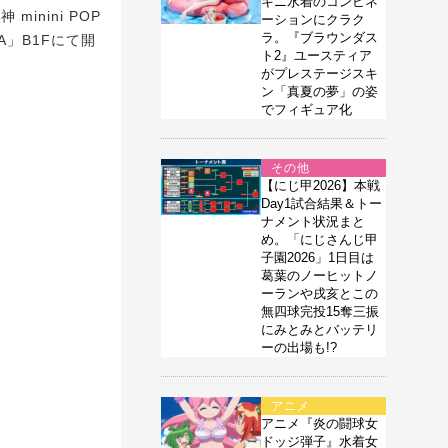
キニ水着のコンビネ
minini POP
ーションにクラク
ラ。『ブラウンダス
YA」B1Fにて開
ト2』ユースティア
がプレステージスキ
ン「真夏の夢」の姿
でフィギュア化
その他
【にじ甲2026】本戦
Day1試合結果＆トー
ナメント状況まと
め。「にじさんじ甲
子園2026」1日目は
葛葉のノーヒットノ
ーランや戌亥とこの
無四球完投15奪三振
にみとみとバッテリ
ーの出場も!?
アニメ
アニメ『炎の闘球女
ドッジ弾子』水着女