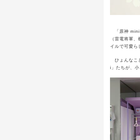
「原神 mi
（雷電将軍、楓
イルで可愛ら
ひょんなこと
i」たちが、