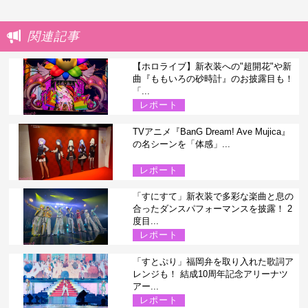
関連記事
【ホロライブ】新衣装への"超開花"や新
曲『ももいろの砂時計』のお披露目も！
「...
レポート
TVアニメ『BanG Dream! Ave Mujica』
の名シーンを「体感」...
レポート
「すにすて」新衣装で多彩な楽曲と息の
合ったダンスパフォーマンスを披露！ 2
度目...
レポート
「すとぷり」福岡弁を取り入れた歌詞ア
レンジも！ 結成10周年記念アリーナツ
アー...
レポート