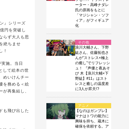
ーター・高峰ナダレ
氏の原画をもとに
「マジシャン・ソフ
ィア」がフィギュア
マン』シリーズ
化
5億円を突破し
ならず大人も思
その他
を絶ちませ
浪川大輔さん、下野
し！
紘さん、佐藤拓也さ
んが“ストレス×極上
の癒し”でリフレッシ
が実施。当日
ュ！ 『声優と夜あそ
として絵本の世
び 木【浪川大輔×下
、めいけんチー
野紘】#11』はスト
レスと癒しの温度差
優を務める＜絵
に3人が昇天!?
ーが再集結し、
アニメ
ドも飛び出した
【なのはガンブレ】
マナはトワの能力に
興味を持ち、蔵木に
確保を依頼する。ア