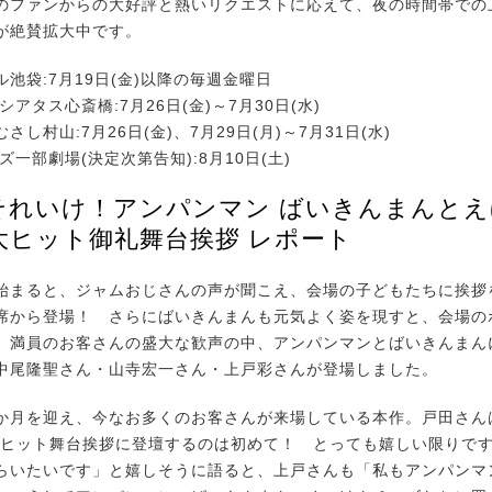
ファンからの大好評と熱いリクエストに応えて、夜の時間帯での
が絶賛拡大中です。
池袋:7月19日(金)以降の毎週金曜日
シアタス心斎橋:7月26日(金)～7月30日(水)
し村山:7月26日(金)、7月29日(月)～7月31日(水)
マズ一部劇場(決定次第告知):8月10日(土)
それいけ！アンパンマン ばいきんまんと
大ヒット御礼舞台挨拶 レポート
まると、ジャムおじさんの声が聞こえ、会場の子どもたちに挨拶
席から登場！ さらにばいきんまんも元気よく姿を現すと、会場の
。満員のお客さんの盛大な歓声の中、アンパンマンとばいきんまん
中尾隆聖さん・山寺宏一さん・上戸彩さんが登場しました。
月を迎え、今なお多くのお客さんが来場している本作。戸田さん
大ヒット舞台挨拶に登壇するのは初めて！ とっても嬉しい限りで
らいたいです」と嬉しそうに語ると、上戸さんも「私もアンパンマ