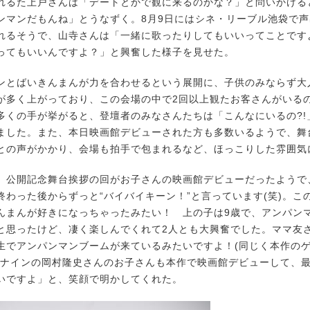
れるた上戸さんは「デートとかで観に来るのかな？」と問いかける
ンマンだもんね」とうなずく。8月9日にはシネ・リーブル池袋で
れるそうで、山寺さんは「一緒に歌ったりしてもいいってことです
ってもいいんですよ？」と興奮した様子を見せた。
とばいきんまんが力を合わせるという展開に、子供のみならず大
が多く上がっており、この会場の中で2回以上観たお客さんがいる
多くの手が挙がると、登壇者のみなさんたちは「こんなにいるの?!
ました。また、本日映画館デビューされた方も多数いるようで、舞
との声がかかり、会場も拍手で包まれるなど、ほっこりした雰囲気
公開記念舞台挨拶の回がお子さんの映画館デビューだったようで
終わった後からずっと“バイバイキーン！”と言っています(笑)。こ
んまんが好きになっちゃったみたい！ 上の子は9歳で、アンパン
と思ったけど、凄く楽しんでくれて2人とも大興奮でした。ママ友
生でアンパンマンブームが来ているみたいですよ！(同じく本作の
ィナインの岡村隆史さんのお子さんも本作で映画館デビューして、
いですよ」と、笑顔で明かしてくれた。