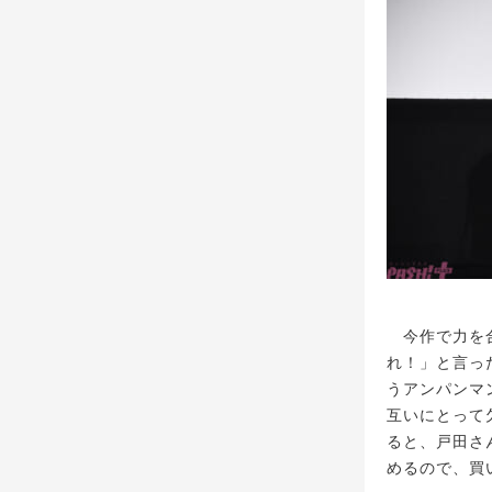
今作で力を合
れ！」と言っ
うアンパンマ
互いにとって
ると、戸田さ
めるので、買