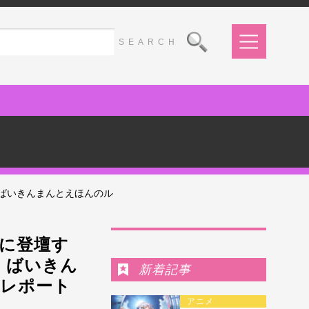
ばいきんまんとえほんのル
Ranking
に登壇す
 ばいきん
新着記事
のレポート
アニメ