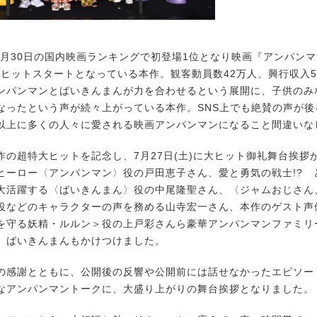
6月30日の国内映画ランキングで初登場1位となり映画『アンパン
の大ヒットスタートとなっている本作。観客動員数42万人、興行収入
ンパンマンとばいきんまんが力を合わせるという展開に、子供のみ
なったという声が続々上がっている本作。SNS上でも絶賛の声が後
以上に多くの人々に愛される映画アンパンマンになること間違いな
の超特大ヒットを記念し、7月27日(土)に大ヒット御礼舞台挨拶
ヒーロー〈アンパンマン〉役の戸田恵子さん、愛と勇気の戦士!? 
大活躍する〈ばいきんまん〉役の中尾隆聖さん、〈ジャムおじさん
役などのキャラクターの声を務める山寺宏一さん、本作のゲスト声
を守る妖精・ルルン＞役の上戸彩さんら豪華アンパンマンファミリ
、ばいきんまんもかけつけました。
感謝とともに、公開後の反響や公開前には話せなかったエピソー
なアンパンマントークに、大盛り上がりの舞台挨拶となりました。