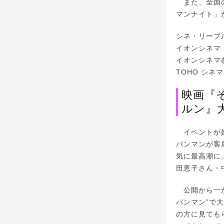
また、全国の
マンナイト」
シネ・リーブル
イオンシネマ 
イオンシネマむさ
TOHO シネ
映画『
ルン』
イベントが始
パンマンが客
気に最高潮に
田恵子さん・
公開から一か
パンマン”で
の方に見ても