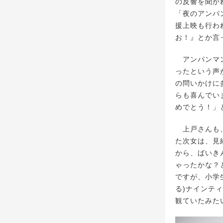
の反響を聞か
「夜のアンパ
援上映も行わ
お！』とか言
アンパンマン
ったという声
の問いかけに
らも喜んでい
めでとう！」
上戸さんも、
た次女は、見
から、ばいき
ゃったかな？
ですが、小学
る)ナインテ
観ていたみた