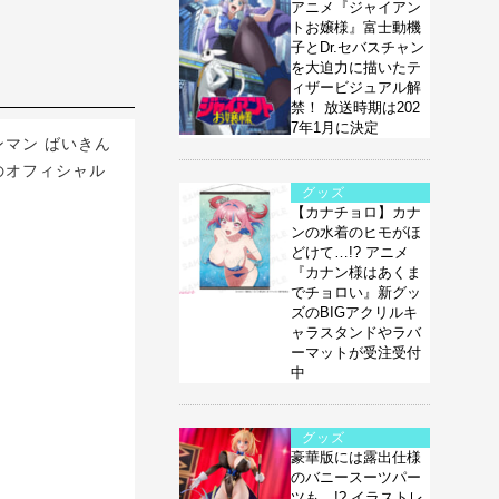
アニメ『ジャイアン
トお嬢様』富士動機
子とDr.セバスチャン
を大迫力に描いたテ
ィザービジュアル解
禁！ 放送時期は202
7年1月に決定
マン ばいきん
のオフィシャル
グッズ
【カナチョロ】カナ
ンの水着のヒモがほ
どけて…!? アニメ
『カナン様はあくま
でチョロい』新グッ
ズのBIGアクリルキ
ャラスタンドやラバ
ーマットが受注受付
中
グッズ
豪華版には露出仕様
のバニースーツパー
ツも…!? イラストレ