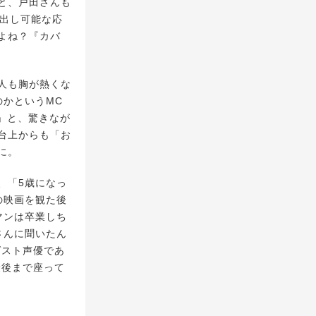
と、戸田さんも
声出し可能な応
よね？『カバ
人も胸が熱くな
のかというMC
」と、驚きなが
台上からも「お
に。
、「5歳になっ
の映画を観た後
マンは卒業しち
さんに聞いたん
ゲスト声優であ
最後まで座って