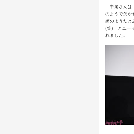
中尾さんは「
のようで欠か
姉のようだと
(笑)」とユ
れました。