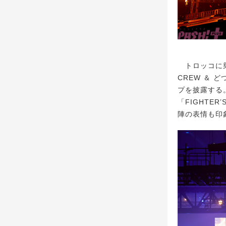
トロッコに乗り
CREW ＆
プを披露する。
「FIGHTE
陣の表情も印