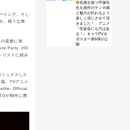
存在感を放つ平塚先
生を原作のテンポ感
と魅力が伝わるよう
ーイング、そし
楽しく演じさせて頂
され、様々な角
きました！」アニメ
『生徒会にも穴はあ
る！』キャラPV＆
ポスター第6弾が公
 +」の楽曲に加
開
 Party -HO
ットリストに組み
メガミックスした
場。TVアニメ
- Official
AOTOが制作に携