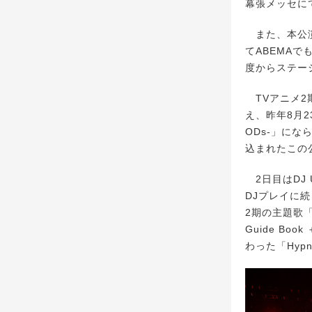
幕張メッセに
また、本公演
てABEMA
度からステー
TVアニメ2期「
え、昨年8月23日
ODs-」にな
込まれたこの
2日目はDJ 
DJプレイに
2期の主題歌「RI
Guide Bo
わった「Hyp