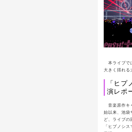
本ライブでは
大きく揺れる
「ヒプノシ
演レポ
音楽原作キャ
始以来、池袋
ど、ライブの
「ヒプノシスマイク