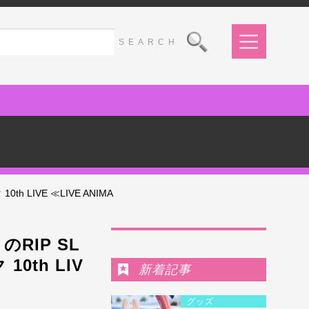
IVE ≪LIVE ANIMA
Ranking
RIP SL
th LIV
新着記事
グッズ