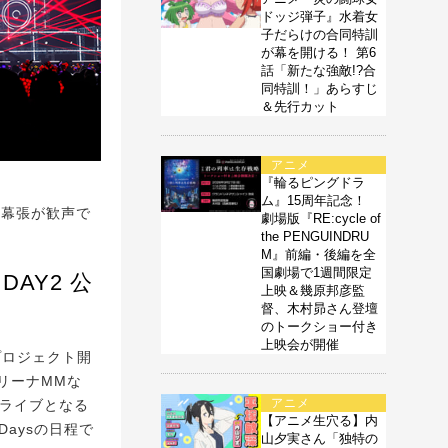
ドッジ弾子』水着女
子だらけの合同特訓
が幕を開ける！ 第6
話「新たな強敵!?合
同特訓！」あらすじ
＆先行カット
アニメ
『輪るピングドラ
ム』15周年記念！
、幕張が歓声で
劇場版『RE:cycle of
the PENGUINDRU
M』前編・後編を全
国劇場で1週間限定
DAY2 公
上映＆幾原邦彦監
督、木村昴さん登壇
のトークショー付き
上映会が開催
プロジェクト開
リーナMMな
アニメ
のライブとなる
【アニメ生穴る】内
、2Daysの日程で
山夕実さん「独特の