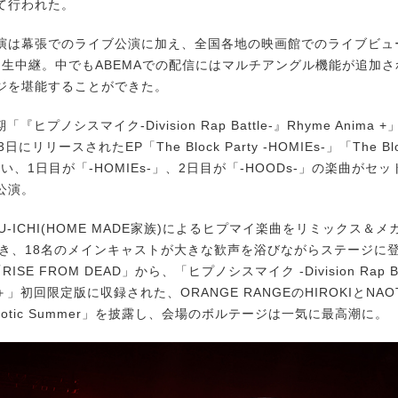
て行われた。
は幕張でのライブ公演に加え、全国各地の映画館でのライブビュ
でも生中継。中でもABEMAでの配信にはマルチアングル機能が追加
ジを堪能することができた。
『ヒプノシスマイク-Division Rap Battle-』Rhyme Anima
にリリースされたEP「The Block Party -HOMIEs-」「The Block
らい、1日目が「-HOMIEs-」、2日目が「-HOODs-」の楽曲がセ
公演。
U-ICHI(HOME MADE家族)によるヒプマイ楽曲をリミックス＆
続き、18名のメインキャストが大きな歓声を浴びながらステージに登
SE FROM DEAD」から、「ヒプノシスマイク -Division Rap Battle
ok ＋」初回限定版に収録された、ORANGE RANGEのHIROKIとN
notic Summer」を披露し、会場のボルテージは一気に最高潮に。