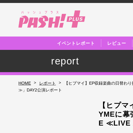
イベントレポート
レビュー
report
>
>
HOME
レポート
【ヒプマイ】EP収録楽曲の日替わり披露や
≫」DAY2公演レポート
【ヒプマイ
YMEに幕
E ≪LIV