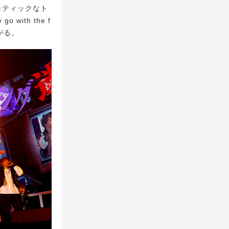
コティックなト
 with the f
がる。