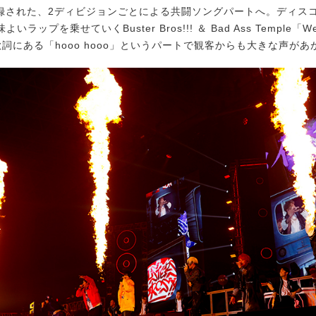
収録された、2ディビジョンごとによる共闘ソングパートへ。ディス
ラップを乗せていくBuster Bros!!! ＆ Bad Ass Temple「We go
歌詞にある「hooo hooo」というパートで観客からも大きな声があ