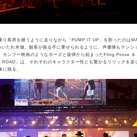
客席を縫うように走りながら「PUMP IT UP」を歌ったのはMAD
 どついたれ本舗。観客が振る手に乗せられるように、声優陣もテンシ
カンフー映画のようなポーズと旋律から始まったFling Posse 
R’S ROAD」は、それぞれのキャラクター性とも繋がるリリックを
象に残る。