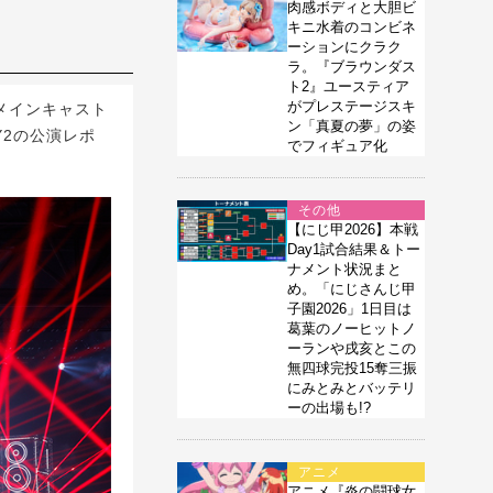
肉感ボディと大胆ビ
キニ水着のコンビネ
ーションにクラク
ラ。『ブラウンダス
ト2』ユースティア
がプレステージスキ
メインキャスト
ン「真夏の夢」の姿
AY2の公演レポ
でフィギュア化
その他
【にじ甲2026】本戦
Day1試合結果＆トー
ナメント状況まと
め。「にじさんじ甲
子園2026」1日目は
葛葉のノーヒットノ
ーランや戌亥とこの
無四球完投15奪三振
にみとみとバッテリ
ーの出場も!?
アニメ
アニメ『炎の闘球女