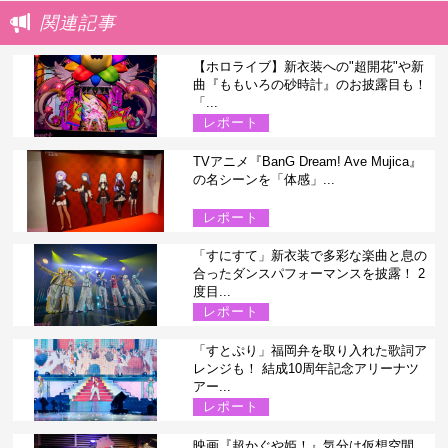
関連記事
【ホロライブ】新衣装への"超開花"や新
曲『ももいろの砂時計』のお披露目も！
「...
レポート
TVアニメ『BanG Dream! Ave Mujica』
の名シーンを「体感」...
レポート
「すにすて」新衣装で多彩な楽曲と息の
合ったダンスパフォーマンスを披露！ 2
度目...
レポート
「すとぷり」福岡弁を取り入れた歌詞ア
レンジも！ 結成10周年記念アリーナツ
アー...
レポート
映画『超かぐや姫！』気分は仮想空間