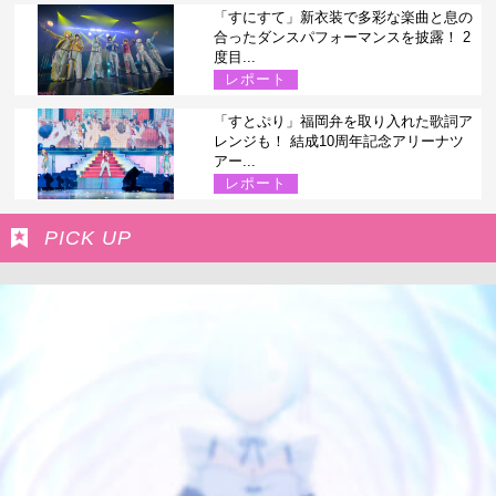
「すにすて」新衣装で多彩な楽曲と息の
合ったダンスパフォーマンスを披露！ 2
度目...
レポート
「すとぷり」福岡弁を取り入れた歌詞ア
レンジも！ 結成10周年記念アリーナツ
アー...
レポート
PICK UP