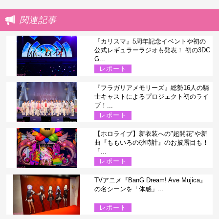
関連記事
『カリスマ』5周年記念イベントや初の
公式レギュラーラジオも発表！ 初の3DC
G...
レポート
『フラガリアメモリーズ』総勢16人の騎
士キャストによるプロジェクト初のライ
ブ！...
レポート
【ホロライブ】新衣装への"超開花"や新
曲『ももいろの砂時計』のお披露目も！
「...
レポート
TVアニメ『BanG Dream! Ave Mujica』
の名シーンを「体感」...
レポート