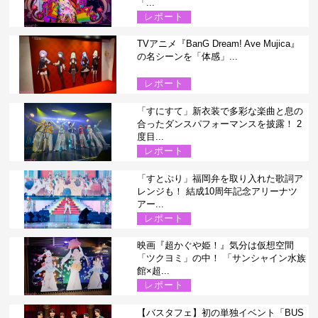
「...
レポート
TVアニメ『BanG Dream! Ave Mujica』
の名シーンを「体感」...
レポート
「すにすて」新衣装で多彩な楽曲と息の
合ったダンスパフォーマンスを披露！ 2
度目...
レポート
「すとぷり」福岡弁を取り入れた歌詞ア
レンジも！ 結成10周年記念アリーナツ
アー...
レポート
映画『超かぐや姫！』気分は仮想空間
「ツクヨミ」の中！ 「サンシャイン水族
館×超...
レポート
【バスタフェ】初の単独イベント「BUS