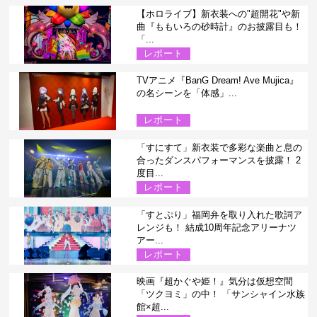
【ホロライブ】新衣装への"超開花"や新
曲『ももいろの砂時計』のお披露目も！
「...
レポート
TVアニメ『BanG Dream! Ave Mujica』
の名シーンを「体感」...
レポート
「すにすて」新衣装で多彩な楽曲と息の
合ったダンスパフォーマンスを披露！ 2
度目...
レポート
「すとぷり」福岡弁を取り入れた歌詞ア
レンジも！ 結成10周年記念アリーナツ
アー...
レポート
映画『超かぐや姫！』気分は仮想空間
「ツクヨミ」の中！ 「サンシャイン水族
館×超...