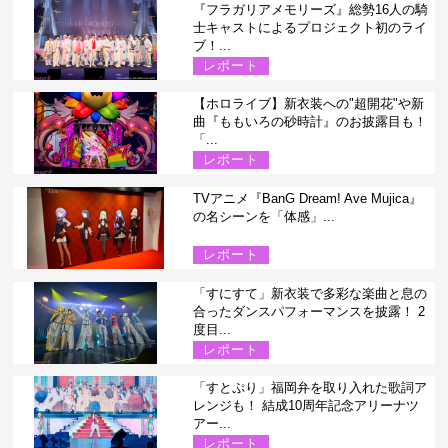
『フラガリアメモリーズ』総勢16人の騎
士キャストによるプロジェクト初のライ
ブ！...
レポート
【ホロライブ】新衣装への"超開花"や新
曲『ももいろの砂時計』のお披露目も！
「...
レポート
TVアニメ『BanG Dream! Ave Mujica』
の名シーンを「体感」...
レポート
「すにすて」新衣装で多彩な楽曲と息の
合ったダンスパフォーマンスを披露！ 2
度目...
レポート
「すとぷり」福岡弁を取り入れた歌詞ア
レンジも！ 結成10周年記念アリーナツ
アー...
レポート