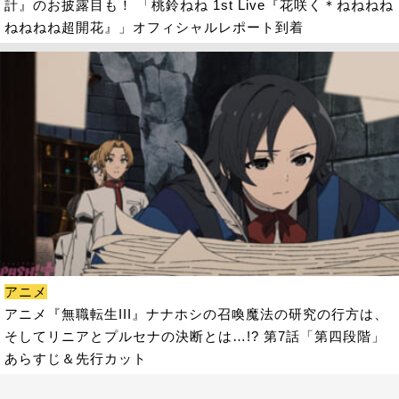
計』のお披露目も！ 「桃鈴ねね 1st Live『花咲く＊ねねねね
ねねねね超開花』」オフィシャルレポート到着
アニメ
アニメ『無職転生III』ナナホシの召喚魔法の研究の行方は、
そしてリニアとプルセナの決断とは…!? 第7話「第四段階」
あらすじ＆先行カット