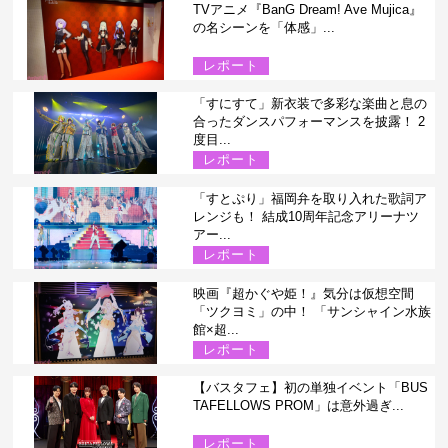
TVアニメ『BanG Dream! Ave Mujica』
の名シーンを「体感」...
レポート
「すにすて」新衣装で多彩な楽曲と息の
合ったダンスパフォーマンスを披露！ 2
度目...
レポート
「すとぷり」福岡弁を取り入れた歌詞ア
レンジも！ 結成10周年記念アリーナツ
アー...
レポート
映画『超かぐや姫！』気分は仮想空間
「ツクヨミ」の中！ 「サンシャイン水族
館×超...
レポート
【バスタフェ】初の単独イベント「BUS
TAFELLOWS PROM」は意外過ぎ...
レポート