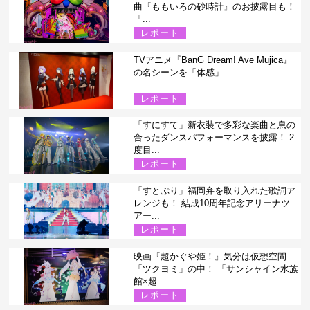
曲『ももいろの砂時計』のお披露目も！
「...
レポート
TVアニメ『BanG Dream! Ave Mujica』
の名シーンを「体感」...
レポート
「すにすて」新衣装で多彩な楽曲と息の
合ったダンスパフォーマンスを披露！ 2
度目...
レポート
「すとぷり」福岡弁を取り入れた歌詞ア
レンジも！ 結成10周年記念アリーナツ
アー...
レポート
映画『超かぐや姫！』気分は仮想空間
「ツクヨミ」の中！ 「サンシャイン水族
館×超...
レポート