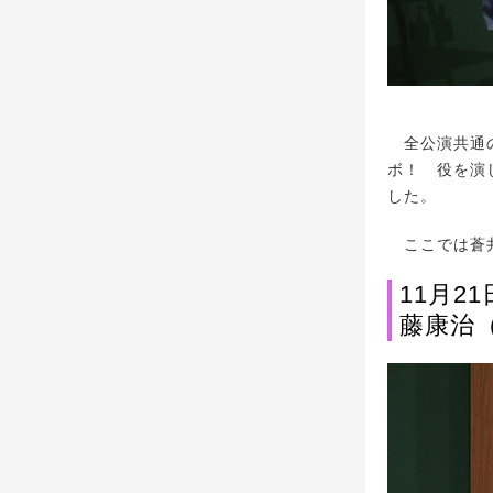
全公演共通の
ボ！ 役を演
した。
ここでは蒼井
11月2
藤康治