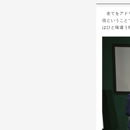
全てをアドリブ
信ということ
はひと味違う