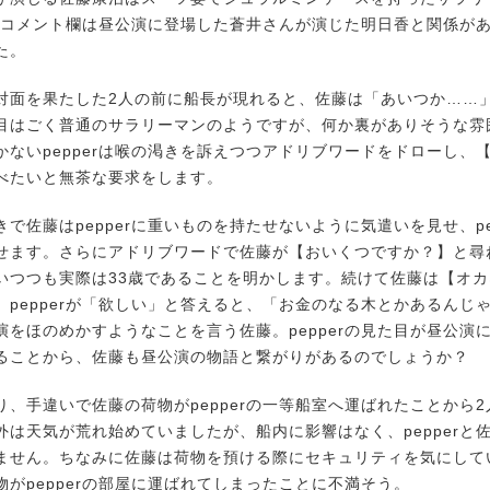
を見てコメント欄は昼公演に登場した蒼井さんが演じた明日香と関係が
た。
面を果たした2人の前に船長が現れると、佐藤は「あいつか……
目はごく普通のサラリーマンのようですが、何か裏がありそうな雰
かないpepperは喉の渇きを訴えつつアドリブワードをドローし、
べたいと無茶な要求をします。
佐藤はpepperに重いものを持たせないように気遣いを見せ、pe
せます。さらにアドリブワードで佐藤が【おいくつですか？】と尋ねる
いつつも実際は33歳であることを明かします。続けて佐藤は【オ
。pepperが「欲しい」と答えると、「お金のなる木とかあるんじ
演をほのめかすようなことを言う佐藤。pepperの見た目が昼公演
ることから、佐藤も昼公演の物語と繋がりがあるのでしょうか？
手違いで佐藤の荷物がpepperの一等船室へ運ばれたことから2人は
外は天気が荒れ始めていましたが、船内に影響はなく、pepperと
ません。ちなみに佐藤は荷物を預ける際にセキュリティを気にして
物がpepperの部屋に運ばれてしまったことに不満そう。