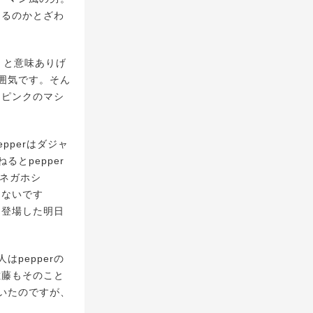
あるのかとざわ
」と意味ありげ
囲気です。そん
【ピンクのマシ
pperはダジャ
とpepper
カネガホシ
ゃないです
に登場した明日
pepperの
佐藤もそのこと
いたのですが、