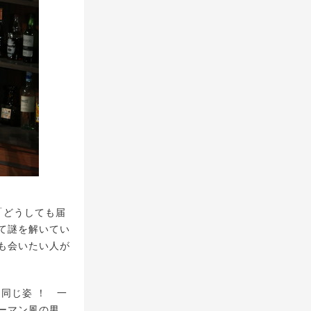
た「どうしても届
て謎を解いてい
も会いたい人が
同じ姿 ！ 一
ーマン風の男。