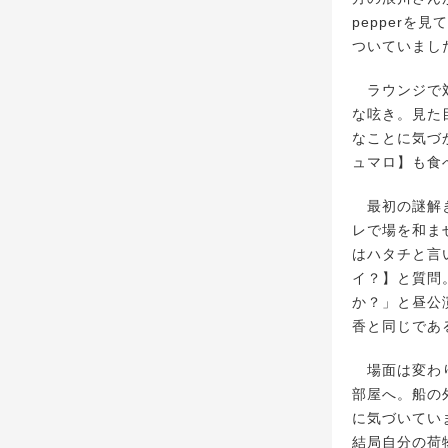
pepper
ついていまし
ラウンジで対
な呟き。見た
なことに気づ
ュマロ】も食
最初の謎解きで
レで場を和ま
はハタチと言
イ？】と質問
か？」と昼公
香と同じであ
場面は変わり、
部屋へ。船の
に気づいてい
結局自分の荷