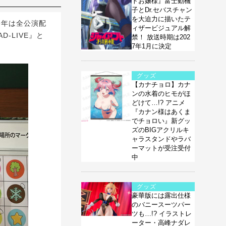
トお嬢様』富士動機
子とDr.セバスチャン
を大迫力に描いたテ
今年は全公演配
ィザービジュアル解
-LIVE』と
禁！ 放送時期は202
7年1月に決定
グッズ
【カナチョロ】カナ
ンの水着のヒモがほ
どけて…!? アニメ
『カナン様はあくま
でチョロい』新グッ
ズのBIGアクリルキ
ャラスタンドやラバ
ーマットが受注受付
中
グッズ
豪華版には露出仕様
のバニースーツパー
ツも…!? イラストレ
ーター・高峰ナダレ