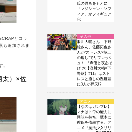
氏の原画をもとに
「マジシャン・ソフ
ィア」がフィギュア
化
その他
CRAPとコラ
浪川大輔さん、下野
素も追加されま
紘さん、佐藤拓也さ
んが“ストレス×極上
の癒し”でリフレッシ
ュ！ 『声優と夜あそ
す。
び 木【浪川大輔×下
野紘】#11』はスト
翔太）×佐
レスと癒しの温度差
に3人が昇天!?
アニメ
【なのはガンブレ】
マナはトワの能力に
興味を持ち、蔵木に
確保を依頼する。ア
ニメ『魔法少女リリ