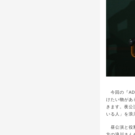
今回の『AD-
けたい物があ
きます。夜公
いる人」を浪
昼公演と役割
方の浪川さん