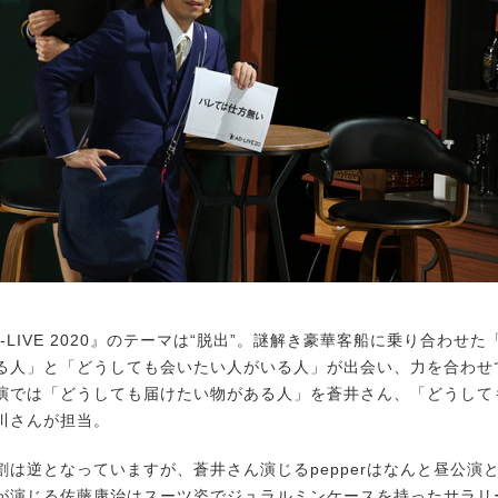
LIVE 2020』のテーマは“脱出”。謎解き豪華客船に乗り合わせ
る人」と「どうしても会いたい人がいる人」が出会い、力を合わせ
演では「どうしても届けたい物がある人」を蒼井さん、「どうして
川さんが担当。
は逆となっていますが、蒼井さん演じるpepperはなんと昼公演と
が演じる佐藤康治はスーツ姿でジュラルミンケースを持ったサラリ