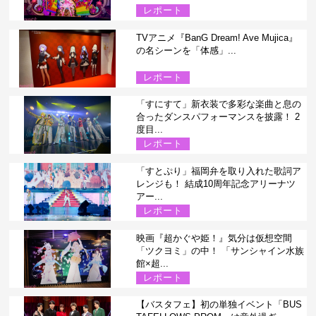
レポート
TVアニメ『BanG Dream! Ave Mujica』
の名シーンを「体感」...
レポート
「すにすて」新衣装で多彩な楽曲と息の
合ったダンスパフォーマンスを披露！ 2
度目...
レポート
「すとぷり」福岡弁を取り入れた歌詞ア
レンジも！ 結成10周年記念アリーナツ
アー...
レポート
映画『超かぐや姫！』気分は仮想空間
「ツクヨミ」の中！ 「サンシャイン水族
館×超...
レポート
【バスタフェ】初の単独イベント「BUS