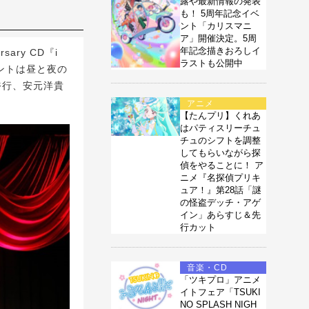
露や最新情報の発表
も！ 5周年記念イベ
ント「カリスマニ
ア」開催決定。5周
年記念描きおろしイ
ary CD『i
ラストも公開中
ントは昼と夜の
裕行、安元洋貴
アニメ
【たんプリ】くれあ
はパティスリーチュ
チュのシフトを調整
してもらいながら探
偵をやることに！ ア
ニメ『名探偵プリキ
ュア！』第28話「謎
の怪盗デッチ・アゲ
イン」あらすじ＆先
行カット
音楽・CD
「ツキプロ」アニメ
イトフェア「TSUKI
NO SPLASH NIGH