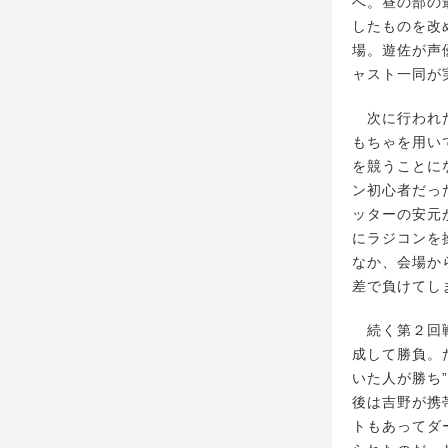
へ。昼の部の最
したものを改
場。遊佐が声
ャスト一同が
次に行われた
もちゃを用い
を競うことに
ン初心者だっ
ッターの安元
にラジコンを
なか、会場か
差で負けてし
続く第２回戦
成して勝負。
いた人が勝ち
後は吉野が携
トもあってダ