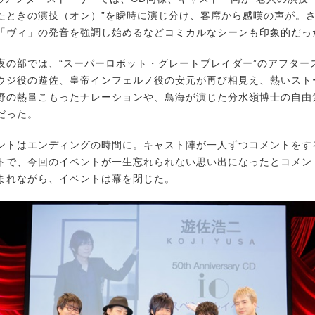
たときの演技（オン）”を瞬時に演じ分け、客席から感嘆の声が。
「ヴィ」の発音を強調し始めるなどコミカルなシーンも印象的だっ
の部では、“スーパーロボット・グレートブレイダー”のアフター
ウジ役の遊佐、皇帝インフェルノ役の安元が再び相見え、熱いスト
野の熱量こもったナレーションや、鳥海が演じた分水嶺博士の自由
だった。
トはエンディングの時間に。キャスト陣が一人ずつコメントをす
トで、今回のイベントが一生忘れられない思い出になったとコメン
まれながら、イベントは幕を閉じた。