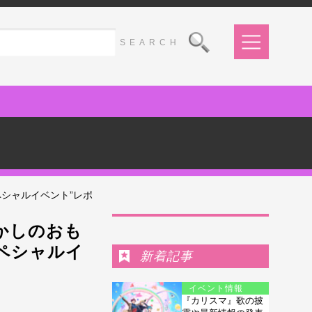
スペシャルイベント”レポ
Ranking
かしのおも
』スペシャルイ
新着記事
イベント情報
『カリスマ』歌の披