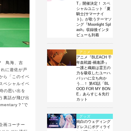
T」開催決定！ スペ
シャルユニット「夏
騎士(サマーナイ
ト)」が歌うテーマソ
ング『Moonlight Spl
ash』収録後インタ
ビューも到着
アニメ
アニメ『BLEACH 千
年血戦篇-禍進譚-』
!? 鳥海、吉
一護と織姫は霊王の
それに遊佐が戸
力を吸収したユーハ
から「このイベ
バッハに立ち向か
う…！ 第43話「BL
スペシャルイベ
OOD FOR MY BON
時の思い出を
E」あらすじ＆先行
う裏話が飛び出
カット
ntary？”で
グッズ
純白のウェディング
企画コーナー
ドレスにボディライ