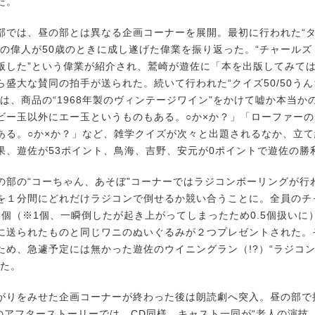
た。
では、昼の部とは異なる企画コーナーを展開。最初に行われた“
界の偉人が50歳のときに成し遂げた偉業を振り返った。“チャール
版した”という偉業が紹介され、鷲崎が遊佐に「本を出版してみて
ら盛大な賛同の拍手が送られた。続いて行われた“クイズ50/50う
では、商品の“1968年製のヴィンテージワイン”をかけて嘘か本当か
ビー玉以外にエー玉というものもある。○か×か？」「ローファー
ある。○か×か？」など、雑学クイズが次々と出題されるなか、立
果、遊佐が53ポイント、鳥海、吉野、安元が0ポイントで遊佐の勝
部の“コーちゃん、あそぼ”コーナーではラジコンボーリングが行わ
を１分間にどれだけラジコンで倒せるか競い合うことに。全員のチ
.5個（※1個、一瞬倒したが起き上がってしまったため0.5個扱いに
に送られたものと同じワニのぬいぐるみが２つプレゼントされた。
ため、急遽予定には無かった遊佐のウイニングラン（!?）“ラジコ
れた。
りをみせた企画コーナーが終わった後は朗読劇へ突入。昼の部で
”のアフターストーリーでは、CD同様、キャスト一同が“老人の演技（