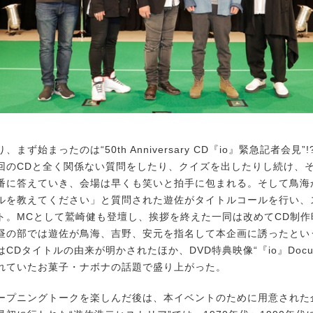
ず始まったのは“50th Anniversary CD『io』緊急記者会見”
回のCDと全く関係ない質問をしたり、クイズを出したりし続け、
番に答えていき、会場は早くも笑いと拍手に包まれる。そして鳥海
ルを教えてください」と質問された遊佐がタイトルコールを行い、
ト。MCとして鷲崎健も登壇し、挨拶を終えた一同は改めてCD制作
昼の部では遊佐が鳥海、吉野、安元を指名して本企画に誘ったとい
CDタイトルの由来が明かされたほか、DVD特典映像“『io』Docume
れていたお菓子・ナボナの話題で盛り上がった。
プニングトークを楽しんだ後は、本イベントのために用意された