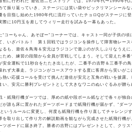
初に行われた“遊佐浩二ヒストリア”では、1970年代〜1990年代
めて振り返っていき、ステージには笑い袋やビックリマンシールな
優を目指し始めた1980年代に流行っていたチョロQがステージに
実際に10円玉を差してウィリー走行を試みる一幕もあった。
“コーちゃん、あそぼー”コーナーでは、キャスト一同が子供の頃
て、いざバトル！ 第１回戦ではラジコンを操作して障害物レース
なるも、遊佐＆鳥海＆安元はラジコンで遊ぶのが久しぶりなうえに
たため、練習の段階から全員が苦戦してしまう。そして迎えた本番
が安全運転で11秒台をたたき出したが、二番手の吉野＆三番手の
操れず大暴走。ラジコンがコースアウトする度に客席から笑いがこ
ら熱い応援コールを受けて挑んだ遊佐が安元と互角の戦いを披露。
まい、安元に勝利プレゼントとして大きなワニのぬいぐるみが贈ら
・紙飛行機ダーツでは、厚めの紙や段ボール紙などで各々が独自
だが誰も床に置かれたダーツボードまで紙飛行機が届かず、“ダー
”というルールに変更し、何度も紙飛行機を作り直してチャレンジ
帯を取り出して作り方の解説動画を観ながら完成させた紙飛行機が
ーツボードに届き終了。勝者の吉野にはプレゼントとして、クリス