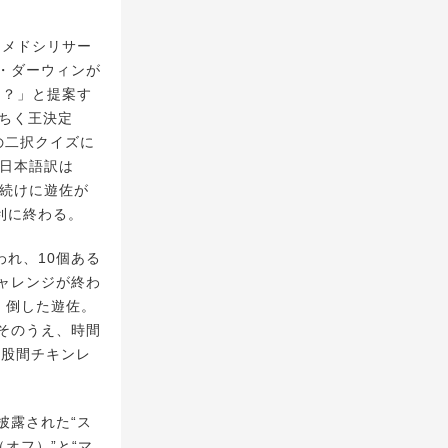
タメドシリサー
ズ・ダーウィンが
は？」と提案す
んちく王決定
の二択クイズに
の日本語訳は
て続けに遊佐が
利に終わる。
れ、10個ある
ャレンジが終わ
）倒した遊佐。
そのうえ、時間
ン股間チキンレ
披露された“ス
オフ）”と“マ