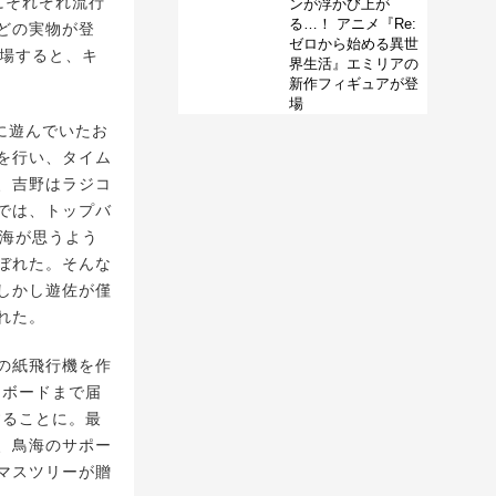
にそれぞれ流行
ンが浮かび上が
る…！ アニメ『Re:
どの実物が登
ゼロから始める異世
登場すると、キ
界生活』エミリアの
新作フィギュアが登
場
に遊んでいたお
を行い、タイム
、吉野はラジコ
では、トップバ
鳥海が思うよう
ぼれた。そんな
しかし遊佐が僅
れた。
の紙飛行機を作
ツボードまで届
することに。最
、鳥海のサポー
マスツリーが贈