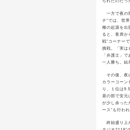
られたのだっ
一方で夜の部
チ”では、世
種の起源を出
ると、客席か
戦”コーナー
挑戦。「実は
「弁護士」で
一人勝ち。結
その後、夜の
カラーコーン
り、１位は9
昼の部で安元
が少し余った
ース”も行わ
終始盛り上が
タジオ2118