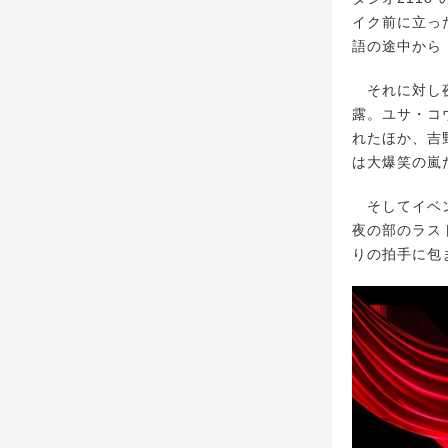
イク前に立っ
語の途中から
それに対し夜
露。ユサ・コ
れたほか、吉
は大爆笑の嵐
そしてイベン
夜の部のラス
りの拍手に包