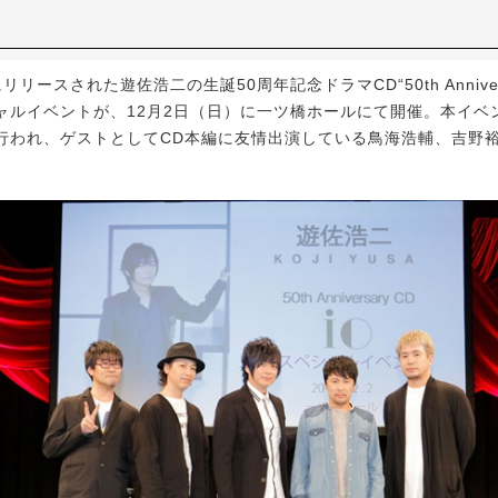
ースされた遊佐浩二の生誕50周年記念ドラマCD“50th Annivers
シャルイベントが、12月2日（日）に一ツ橋ホールにて開催。本イベ
行われ、ゲストとしてCD本編に友情出演している鳥海浩輔、吉野