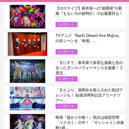
【ホロライブ】新衣装への"超開花"や新
曲『ももいろの砂時計』のお披露目も！
「...
レポート
TVアニメ『BanG Dream! Ave Mujica』
の名シーンを「体感」...
レポート
「すにすて」新衣装で多彩な楽曲と息の
合ったダンスパフォーマンスを披露！ 2
度目...
レポート
「すとぷり」福岡弁を取り入れた歌詞ア
レンジも！ 結成10周年記念アリーナツ
アー...
レポート
映画『超かぐや姫！』気分は仮想空間
「ツクヨミ」の中！ 「サンシャイン水族
館×超...