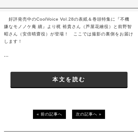
好評発売中のCoolVoice Vol.28の表紙＆巻頭特集に『不機
嫌なモノノケ庵 續』より梶 裕貴さん（芦屋花繪役）と前野智
昭さん（安倍晴齋役）が登場！ ここでは撮影の裏側をお届け
します！
...
本文を読む
« 前の記事へ
次の記事へ »