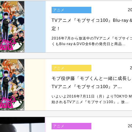
2
アニメ
TVアニメ『モブサイコ100』Blu-ra
定！
2016年7月から放送中のTVアニメ『モブサイ
くもBlu-ray＆DVD全6巻の発売日と商品...
2
アニメ
モブ役伊藤「モブくんと一緒に成長し
TVアニメ『モブサイコ100』ア...
いよいよ2016年7月11日（月）よりTOKYO
始されるTVアニメ『モブサイコ100』。放...
2
アニメ