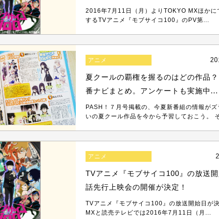
2016年7月11日（月）よりTOKYO MXほ
するTVアニメ『モブサイコ100』のPV第...
20
アニメ
夏クールの覇権を握るのはどの作品？ 
番ナビまとめ。アンケートも実施中...
PASH！７月号掲載の、今夏新番組の情報が
いの夏クール作品を今から予習しておこう。 そし
2
アニメ
TVアニメ『モブサイコ100』の放送
話先行上映会の開催が決定！
TVアニメ『モブサイコ100』の放送開始日が決
MXと読売テレビでは2016年7月11日（月...