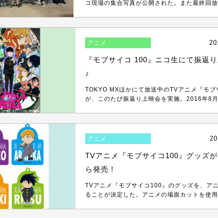
コ現場の集合写真が公開された。また最終回放送
20
アニメ
『モブサイコ 100』ニコ生にて振返
♪
TOKYO MXほかにて放送中のTVアニメ『モブサ
が、このたび振返り上映会を実施。2016年8月.
20
アニメ
TVアニメ『モブサイコ100』グッズ
ら発売！
TVアニメ『モブサイコ100』のグッズを、ア
ることが決定した。アニメの場面カットを使用し