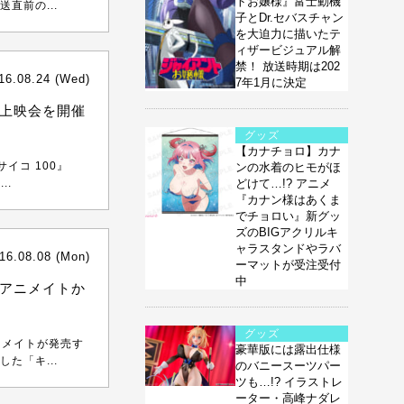
トお嬢様』富士動機
直前の...
子とDr.セバスチャン
を大迫力に描いたテ
ィザービジュアル解
禁！ 放送時期は202
16.08.24 (Wed)
7年1月に決定
り上映会を開催
グッズ
【カナチョロ】カナ
イコ 100』
ンの水着のヒモがほ
..
どけて…!? アニメ
『カナン様はあくま
でチョロい』新グッ
ズのBIGアクリルキ
ャラスタンドやラバ
16.08.08 (Mon)
ーマットが受注受付
中
がアニメイトか
グッズ
ニメイトが発売す
豪華版には露出仕様
た「キ...
のバニースーツパー
ツも…!? イラストレ
ーター・高峰ナダレ