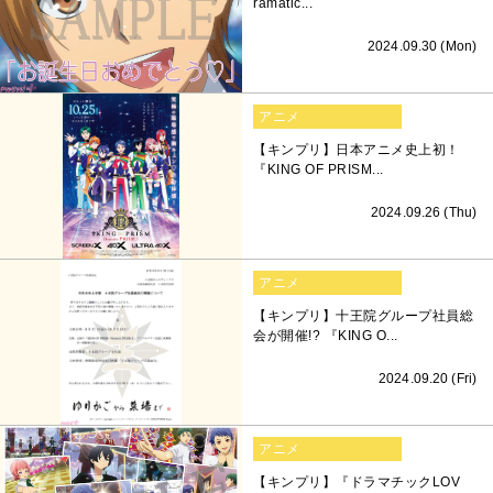
ramatic...
2024.09.30 (Mon)
アニメ
【キンプリ】日本アニメ史上初！
『KING OF PRISM...
2024.09.26 (Thu)
アニメ
【キンプリ】十王院グループ社員総
会が開催!? 『KING O...
2024.09.20 (Fri)
アニメ
【キンプリ】『ドラマチックLOV