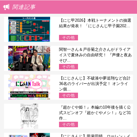
関連記事
【にじ甲2026】本戦トーナメントの抽選
結果が発表！ 「にじさんじ甲子園202...
その他
関智一さん＆戸谷菊之介さんがドライア
イスで夏休みの自由研究！ 『声優と夜あ
そび...
その他
【にじさんじ】不破湊や夢追翔など合計
36名のライバーが出演予定！ オンライ
ン個...
その他
『超かぐや姫！』本編の10年後を描く公
式スピンオフ『超かぐやメシ！』など31
作...
その他
【にじさんじ】甲斐田晴、ローレン・イ