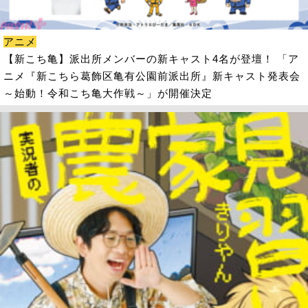
アニメ
【新こち亀】派出所メンバーの新キャスト4名が登壇！ 「ア
ニメ『新こちら葛飾区亀有公園前派出所』新キャスト発表会
～始動！令和こち亀大作戦～」が開催決定