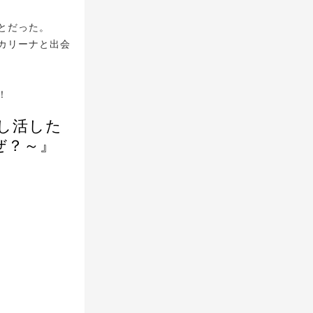
とだった。
カリーナと出会
！
し活した
ぜ？～』