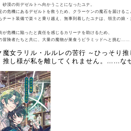
、砂漠の街デゼルトへ向かうことになったユナ。
足の危機にあるデゼルトを救うため、クラーケンの魔石を届けるこ
もチート装備で楽々と乗り越え、無事到着したユナは、領主の娘・
街が危機に陥ったと責任を感じるカリーナを助けるため、
の冒険者たちと共に、大量の魔物が巣食うピラミッドへと挑む……
ク魔女ラリル・ルルレの苦行 ～ひっそり推
、推し様が私を離してくれません。……な