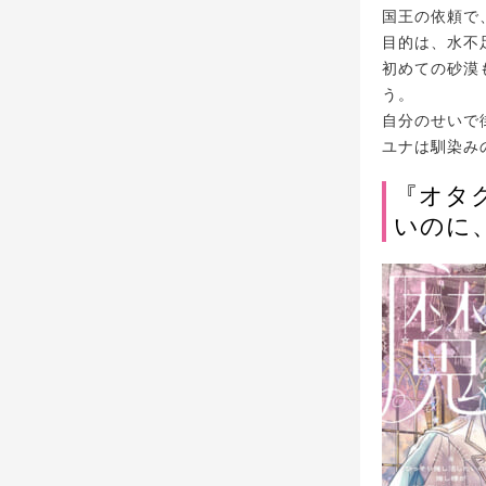
国王の依頼で
目的は、水不
初めての砂漠
う。
自分のせいで
ユナは馴染み
『オタ
いのに