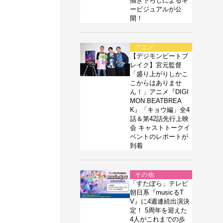
描き下ろしによるキ
ービジュアルが公
開！
アニメ
【デジモンビートブ
レイク】宮元監督
「盛り上がりしかこ
こからはありませ
ん！」アニメ『DIGI
MON BEATBREA
K』「キョウ編」全4
話＆第42話先行上映
会 キャストトークイ
ベントのレポートが
到着
その他
「すたぽら」テレビ
朝日系『musicるT
V』に4週連続出演決
定！ 5周年を迎えた
4人がこれまでの歩