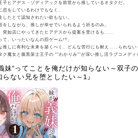
王子ヒアデス・ゾディアックを前世から推しているオタクだ。
に恋をしているわけでもなく、
生したとて認知されたい欲もない。
活をしながら、推しが幸せでいられるよう祈るのみ。
、突如店にやってきたヒアデスから提案を受けるも……
って、いったいなんの罰ゲーム!?」
な推しに有利な未来を築くべく、どんな苦行にも耐え……られないっっ
タク魔女と腹黒策士王子の “”わかりみ””が深い推し活ラブコメディ
“義妹”ってことを俺だけが知らない～双子
知らない兄を堕としたい～1』