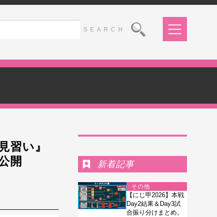
Ranking
見習い』
が公開
新着記事
その他
【にじ甲2026】本戦
Day2結果＆Day3試
合振り分けまとめ。