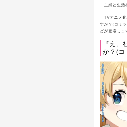
主婦と生活社
TVアニメ化
すか？(コミ
どが登場しま
『え、
か？(コ