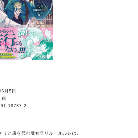
年6月5日
＋税
391-16767-2
そりと店を営む魔女ラリル・ルルレは、