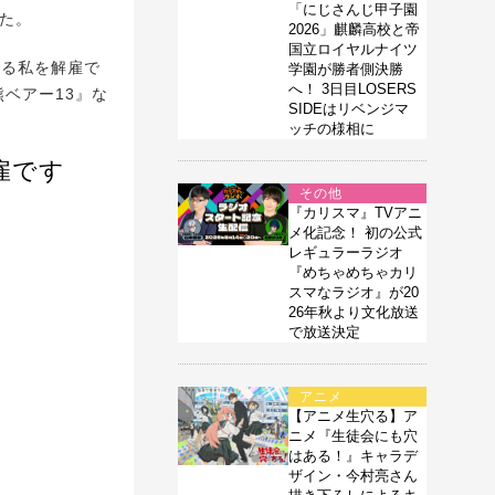
「にじさんじ甲子園
た。
2026」麒麟高校と帝
国立ロイヤルナイツ
いる私を解雇で
学園が勝者側決勝
へ！ 3日目LOSERS
熊ベアー13』な
SIDEはリベンジマ
ッチの様相に
雇です
その他
『カリスマ』TVアニ
メ化記念！ 初の公式
レギュラーラジオ
『めちゃめちゃカリ
スマなラジオ』が20
26年秋より文化放送
で放送決定
アニメ
【アニメ生穴る】ア
ニメ『生徒会にも穴
はある！』キャラデ
ザイン・今村亮さん