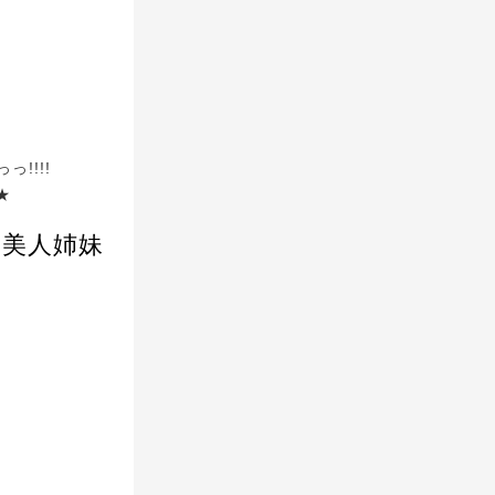
!!!!
★
の美人姉妹