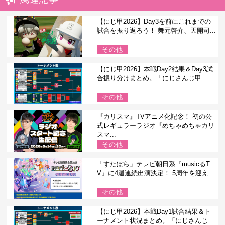
【にじ甲2026】Day3を前にこれまでの
試合を振り返ろう！ 舞元啓介、天開司...
その他
【にじ甲2026】本戦Day2結果＆Day3試
合振り分けまとめ。「にじさんじ甲...
その他
『カリスマ』TVアニメ化記念！ 初の公
式レギュラーラジオ『めちゃめちゃカリ
スマ...
その他
「すたぽら」テレビ朝日系『musicるT
V』に4週連続出演決定！ 5周年を迎え...
その他
【にじ甲2026】本戦Day1試合結果＆ト
ーナメント状況まとめ。「にじさんじ