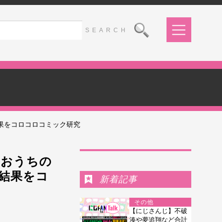
果をコロコロコミック研究
Ranking
「おうちの
結果をコ
新着記事
その他
【にじさんじ】不破
湊や夢追翔など合計