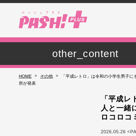
other_content
>
>
HOME
その他
「平成レトロ」は令和の小学生男子にも
所が発表
「平成レ
人と一緒
ロコロコ
2026.05.26 <P