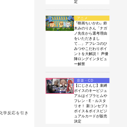
定
アニメ
『映画ちいかわ』鈴
木みのりさん「ナガ
ノ先生から選考理由
をいただきまし
て…」アフレコのひ
みつやこだわりポイ
ントを大解説！ 声優
陣ロングインタビュ
ー解禁
音楽・CD
【にじさんじ】束縛
ボイスのキービジュ
アルはイブラヒムや
フレン・E・ルスタ
リオ！ 新コンセプト
ボイス＆ボイスビジ
化学反応を引き
ュアルカードが販売
決定