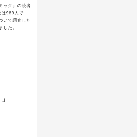
ミック』の読者
は989人で
ついて調査した
ました。
る」