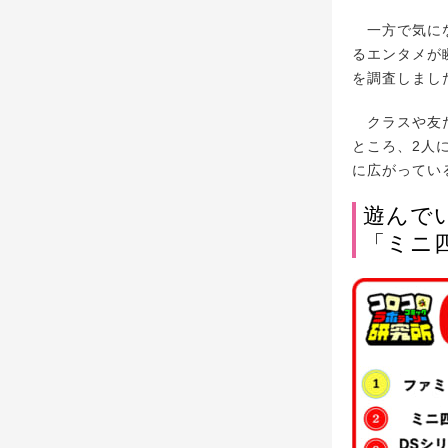
一方で気にな
るエンタメが
を調査しまし
クラスや友だ
ところ、2人
に広がってい
遊んでい
「ミニ四