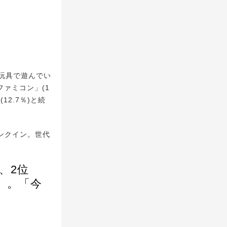
玩具で遊んでい
ァミコン」(1
(12.7％)と続
ランクイン。世代
、2位
」。「今