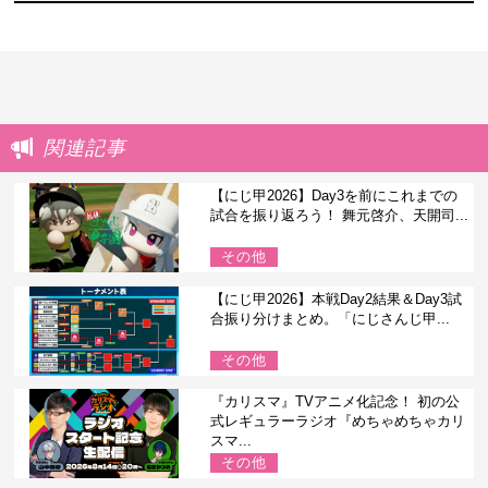
関連記事
【にじ甲2026】Day3を前にこれまでの
試合を振り返ろう！ 舞元啓介、天開司...
その他
【にじ甲2026】本戦Day2結果＆Day3試
合振り分けまとめ。「にじさんじ甲...
その他
『カリスマ』TVアニメ化記念！ 初の公
式レギュラーラジオ『めちゃめちゃカリ
スマ...
その他