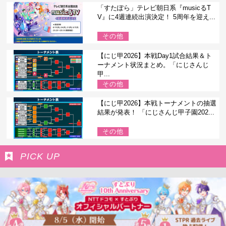
「すたぽら」テレビ朝日系『musicるT
V』に4週連続出演決定！ 5周年を迎え...
その他
【にじ甲2026】本戦Day1試合結果＆ト
ーナメント状況まとめ。「にじさんじ
甲...
その他
【にじ甲2026】本戦トーナメントの抽選
結果が発表！ 「にじさんじ甲子園202...
その他
PICK UP