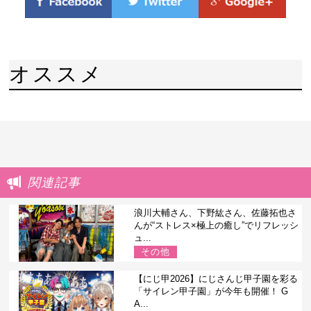
オススメ
関連記事
浪川大輔さん、下野紘さん、佐藤拓也さ
んが“ストレス×極上の癒し”でリフレッシ
ュ...
その他
【にじ甲2026】にじさんじ甲子園を彩る
「サイレン甲子園」が今年も開催！ G
A...