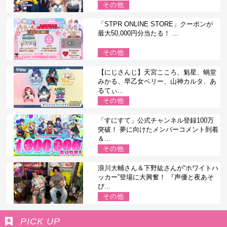
その他
「STPR ONLINE STORE」クーポンが
最大50,000円分当たる！ ...
その他
【にじさんじ】天宮こころ、魁星、蝸堂
みかる、早乙女ベリー、山神カルタ、あ
るてぃ...
その他
「すにすて」公式チャンネル登録100万
突破！ 夢に向けたメンバーコメント到着
＆...
その他
浪川大輔さん＆下野紘さんが“ホワイトハ
ッカー”登場に大興奮！ 『声優と夜あそ
び...
その他
PICK UP