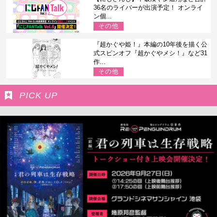
36名のライバーが出演予定！ オンライ
ン個...
その他
『超かぐや姫！』本編の10年後を描く公
式スピンオフ『超かぐやメシ！』など31
作...
その他
PICK UP