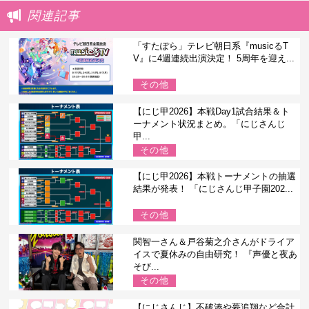
関連記事
「すたぽら」テレビ朝日系『musicるT
V』に4週連続出演決定！ 5周年を迎え...
その他
【にじ甲2026】本戦Day1試合結果＆ト
ーナメント状況まとめ。「にじさんじ
甲...
その他
【にじ甲2026】本戦トーナメントの抽選
結果が発表！ 「にじさんじ甲子園202...
その他
関智一さん＆戸谷菊之介さんがドライア
イスで夏休みの自由研究！ 『声優と夜あ
そび...
その他
【にじさんじ】不破湊や夢追翔など合計