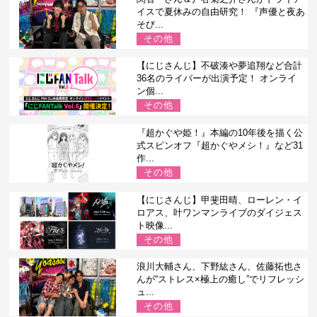
イスで夏休みの自由研究！ 『声優と夜あ
そび...
その他
【にじさんじ】不破湊や夢追翔など合計
36名のライバーが出演予定！ オンライ
ン個...
その他
『超かぐや姫！』本編の10年後を描く公
式スピンオフ『超かぐやメシ！』など31
作...
その他
【にじさんじ】甲斐田晴、ローレン・イ
ロアス、叶ワンマンライブのダイジェス
ト映像...
その他
浪川大輔さん、下野紘さん、佐藤拓也さ
んが“ストレス×極上の癒し”でリフレッシ
ュ...
その他