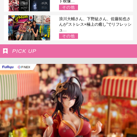
ト映像...
その他
浪川大輔さん、下野紘さん、佐藤拓也さ
んが“ストレス×極上の癒し”でリフレッシ
ュ...
その他
PICK UP