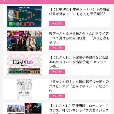
【にじ甲2026】本戦トーナメントの抽選
結果が発表！ 「にじさんじ甲子園202...
その他
関智一さん＆戸谷菊之介さんがドライア
イスで夏休みの自由研究！ 『声優と夜あ
そび...
その他
【にじさんじ】不破湊や夢追翔など合計
36名のライバーが出演予定！ オンライ
ン個...
その他
『超かぐや姫！』本編の10年後を描く公
式スピンオフ『超かぐやメシ！』など31
作...
その他
【にじさんじ】甲斐田晴、ローレン・イ
ロアス、叶ワンマンライブのダイジェス