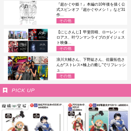
『超かぐや姫！』本編の10年後を描く公
式スピンオフ『超かぐやメシ！』など31
作...
その他
【にじさんじ】甲斐田晴、ローレン・イ
ロアス、叶ワンマンライブのダイジェス
ト映像...
その他
浪川大輔さん、下野紘さん、佐藤拓也さ
んが“ストレス×極上の癒し”でリフレッシ
ュ...
その他
PICK UP