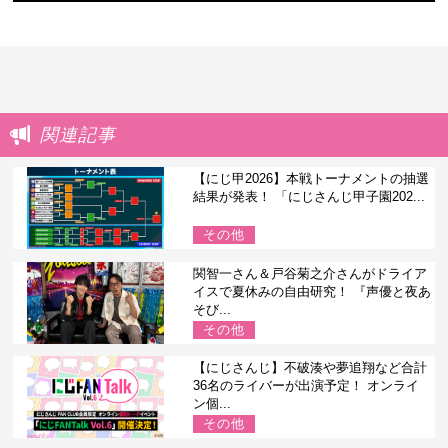
関連記事
【にじ甲2026】本戦トーナメントの抽選
結果が発表！ 「にじさんじ甲子園202...
その他
関智一さん＆戸谷菊之介さんがドライア
イスで夏休みの自由研究！ 『声優と夜あ
そび...
その他
【にじさんじ】不破湊や夢追翔など合計
36名のライバーが出演予定！ オンライ
ン個...
その他