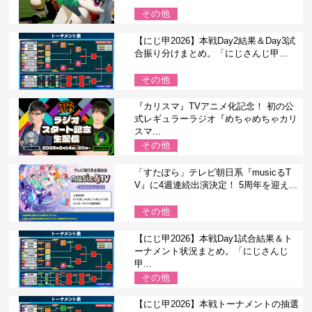
その他
【にじ甲2026】本戦Day2結果＆Day3試
合振り分けまとめ。「にじさんじ甲...
その他
『カリスマ』TVアニメ化記念！ 初の公
式レギュラーラジオ『めちゃめちゃカリ
スマ...
その他
「すたぽら」テレビ朝日系『musicるT
V』に4週連続出演決定！ 5周年を迎え...
その他
【にじ甲2026】本戦Day1試合結果＆ト
ーナメント状況まとめ。「にじさんじ
甲...
その他
【にじ甲2026】本戦トーナメントの抽選