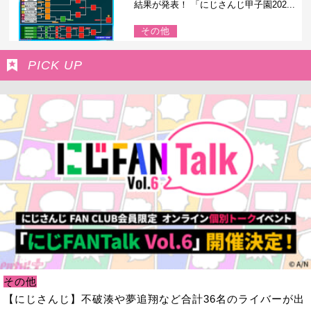
結果が発表！ 「にじさんじ甲子園202...
その他
PICK UP
その他
【にじさんじ】不破湊や夢追翔など合計36名のライバーが出